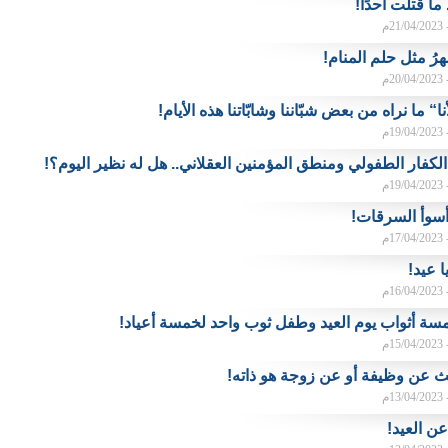
ما قتلت أحدًا!
م
رُ مثل حلم المنام!
م
“ ما نراه من بعض شبّاننا وشابّاتنا هذه الأيام!
م
لكفار الطفولي ومنطق المؤمنين العقلاني.. هل له نظير اليوم؟!
م
أسوأ السرقات!
م
 عيد!
م
سة أثواب يوم العيد وطفل ثوب واحد لخمسة أعياد!
م
 عن وظيفة أو عن زوجة هو ذاته!
م
عن العيد!