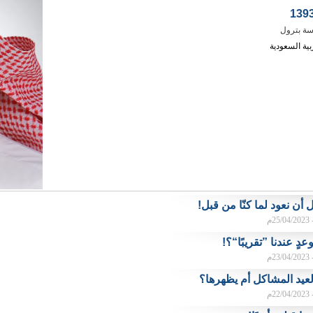
ة بترول
بية السعودية
ل أن نعود لما كنّا من قبل!
م
عدٍ عندنا ”تقريبًا“؟!
م
عيد المشاكل أم يظهرها؟
م