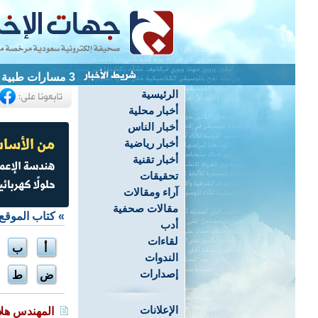
3 مسارات طبية وتوعوية لتعزيز الكشف المبكر في القطيف
الرئيسية
أخبار محلية
أخبار الناس
أخبار رياضية
أخبار تقنية
تحقيقات
آراء ومقالات
مقالات صحفية
»
كتاب الموقع
أدب
لقاءات
أ
ب
الندوات
إصدارات
ض
ط
الإعلانات
المهندس هل