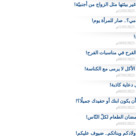
 بيئتها مثل الزواج من أجنبيّة!
م
مي؟.. صار للمرأة يوم!
م
!
م
الفرح في مناسبات الفرح!
م
الأكل لا يرمى مع الكناسة!
م
دعاية كاذبة!
م
 يكون ابنك أو حفيدك جميلًا؟!
م
ان الطعام لكلّ النّاس!
م
أولادكم وبناتكم.. ضيوف عليكم!