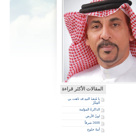
المقالات الأكثر قراءة
يا مُنقذَ التيهِ قد تاهت بي
الفِكَرُ
الذاكرةُ المؤلمة
لونُ الأرض
2608 شرقاً
أمهٌ خلوج