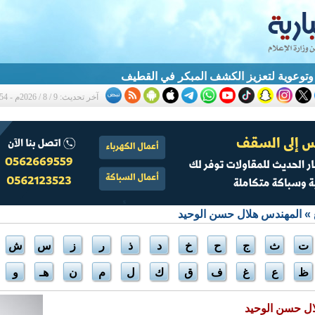
آخر تحديث: 9 / 8 / 2026م - 12:54 م
» المهندس هلال حسن الوحيد
ت
ث
ج
ح
خ
د
ذ
ر
ز
س
ش
ظ
ع
غ
ف
ق
ك
ل
م
ن
هـ
و
ال حسن الوحيد