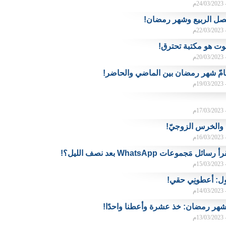
م
ل الربيع وشهر رمضان!
م
وت هو مكتبة تحترق!
م
امّ شهر رمضان بين الماضي والحاضر!
م
م
ا والخرس الزوجيّ!
م
ل مَجموعات WhatsApp بعد نصف الليل؟!
م
ل: أعطونِي حقي!
م
شهر رمضان: خذ عشرة وأعطنا واحدًا!
م