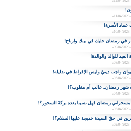
م
ون!
م
 عماد الأسرة!
م
ار في رمضان خليك في بيتك وارتاح!
م
العيد للوالد والوالدة!
م
يوان واجب دينيّ وليس الإفراط في تدليله!
م
 شهر رمضان.. غالب أم مغلوب؟!
م
 مسحراتي رمضان فهل نسينا بعده بركةَ السحور؟!
م
ين في حقّ السيدة خديجة عليها السلام؟!
م