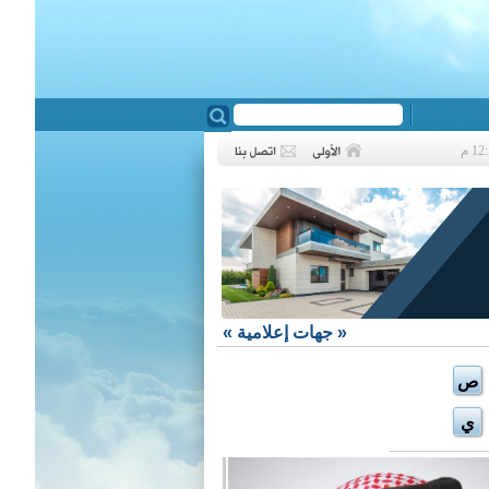
❮
«
جهات إعلامية
»
ص
ي