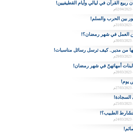
ربيع القرآن في ليالي وأيام القطيفيين!
م
ر بين الحرب والسلم!
م
العمل في شهر رمضان؟!
م
تها من مدير.. كيف ترسل رسائل مناسبات!
م
لبنات أمهاتهنّ في شهر رمضان!
م
ض يوم!
م
 السجادة!
م
َشَارط الطبيب؟!
م
صائم!