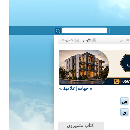
❮
«
جهات إعلامية
»
ص
ي
كتاب متميزون