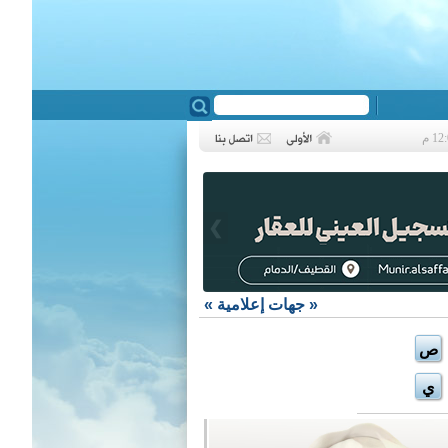
❮
«
جهات إعلامية
»
ص
ي