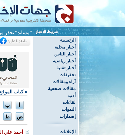
”مساند“ تحذر من 
الرئيسية
أخبار محلية
أخبار الناس
أخبار رياضية
أخبار تقنية
تحقيقات
آراء ومقالات
مقالات صحفية
»
كتاب الموقع
أدب
لقاءات
أ
ب
الندوات
إصدارات
ض
ط
الإعلانات
أحمد علي ا