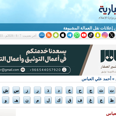
إعلانات نقل العمالة المشبوهة
آخر تحديث: 7 / 8 / 2026م - 12:03 م
» أحمد علي العباس
ت
ث
ج
ح
خ
د
ذ
ر
ز
س
ش
ظ
ع
غ
ف
ق
ك
ل
م
ن
هـ
و
لعباس