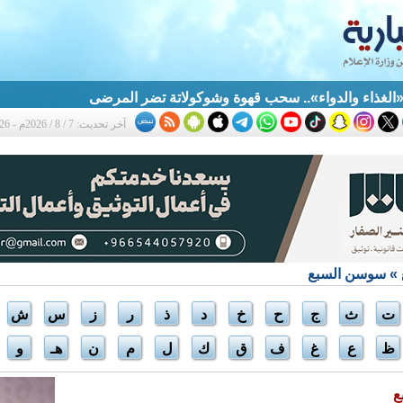
الغذاء والدواء».. سحب قهوة وشوكولاتة تضر المرضى
آخر تحديث: 7 / 8 / 2026م - 12:26 ص
» سوسن السبع
ت
ث
ج
ح
خ
د
ذ
ر
ز
س
ش
ظ
ع
غ
ف
ق
ك
ل
م
ن
هـ
و
ع