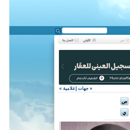
❮
«
جهات إعلامية
»
ص
ي