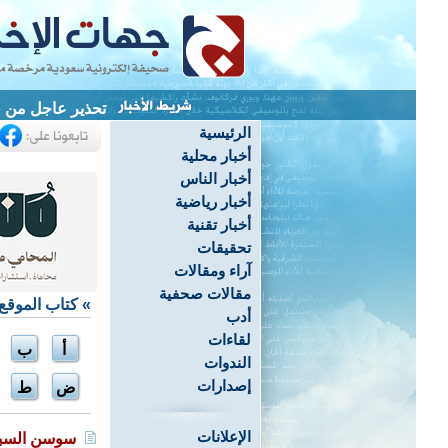
تحذير عاجل من «
الرئيسية
أخبار محلية
أخبار الناس
أخبار رياضية
أخبار تقنية
تحقيقات
آراء ومقالات
مقالات صحفية
»
كتاب الموقع
أدب
لقاءات
أ
ب
الندوات
إصدارات
ض
ط
الإعلانات
سوسن السب