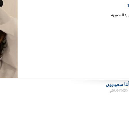
بية السعودية
أننا سعوديون
م