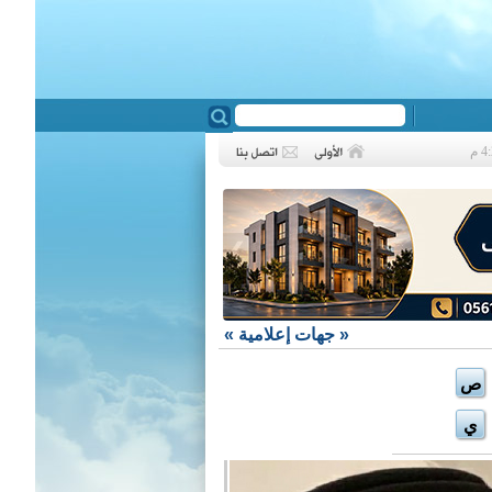
❮
«
جهات إعلامية
»
ص
ي