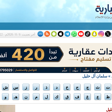
ثة
آخر تحديث: 6 / 8 / 2026م - 4:22 م
» سلمان آل خليل
ت
ث
ج
ح
خ
د
ذ
ر
ز
س
ش
ظ
ع
غ
ف
ق
ك
ل
م
ن
هـ
و
ليل