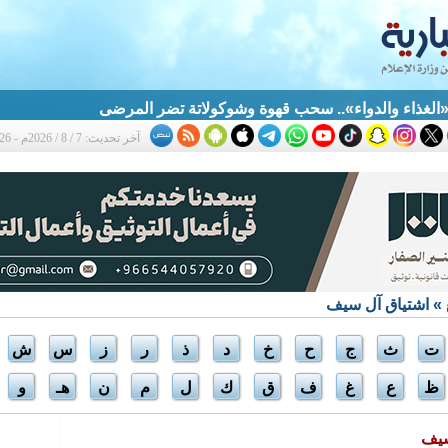
الغذاء والدواء».. سحب قهوة وشوكولاتة تضر المرضى
آخر تحديث: 7 / 8 / 2026م - 12:26 ص
» اشتياق آل سيف
ت
ث
ج
ح
خ
د
ذ
ر
ز
س
ش
ظ
ع
غ
ف
ق
ك
ل
م
ن
هـ
و
سيف