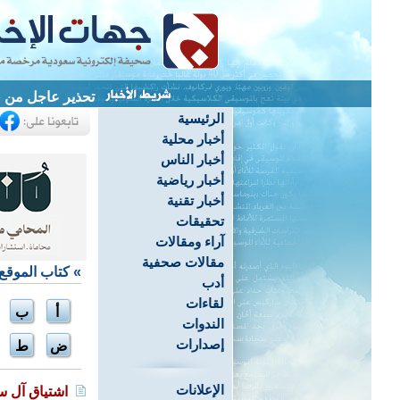
تحذير عاجل من «
الرئيسية
أخبار محلية
أخبار الناس
أخبار رياضية
أخبار تقنية
تحقيقات
آراء ومقالات
مقالات صحفية
»
كتاب الموقع
أدب
لقاءات
أ
ب
الندوات
إصدارات
ض
ط
الإعلانات
اشتياق آل 