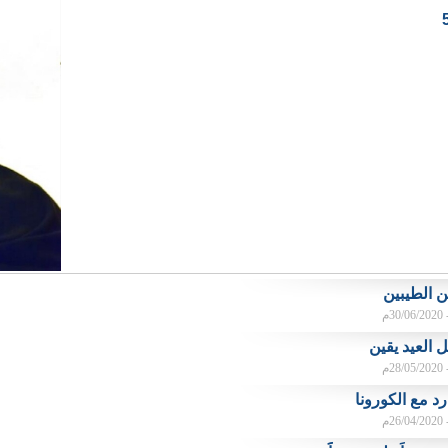
ن الطيبين
م
 العيد يقين
م
د مع الكورونا
م