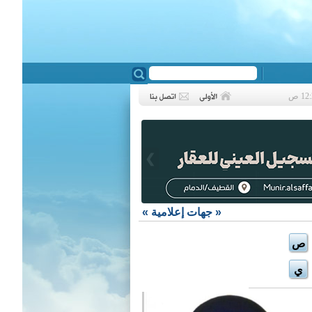
❮
«
جهات إعلامية
»
ص
ي