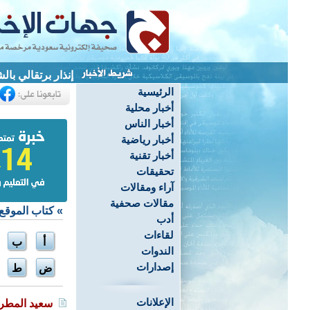
إنذار برتقالي بالشرقية.. 
الرئيسية
أخبار محلية
أخبار الناس
أخبار رياضية
أخبار تقنية
تحقيقات
آراء ومقالات
مقالات صحفية
»
كتاب الموقع
أدب
لقاءات
أ
ب
الندوات
إصدارات
ض
ط
الإعلانات
سعيد المطر