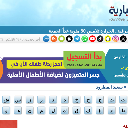
الحرارة تلامس 50 مئوية غداً الجمعة
آخر تحديث: 6 / 8 / 2026م - 9:49 م
» سعيد المطرود
ت
ث
ج
ح
خ
د
ذ
ر
ز
س
ش
ظ
ع
غ
ف
ق
ك
ل
م
ن
هـ
و
ود