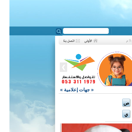
❮
«
جهات إعلامية
»
ص
ي