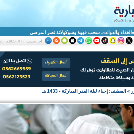
الغذاء والدواء».. سحب قهوة وشوكولاتة تضر المرضى
آخر تحديث: 7 / 8 / 2026م - 12:26 ص
ر
»
القطيف: إحياء ليلة القدر المباركة - 1433 هـ