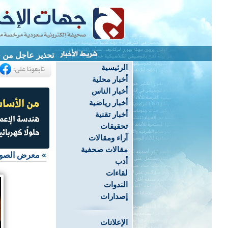
تحذير عاجل من «
الرئيسية
أخبار محلية
أخبار الناس
أخبار رياضية
أخبار تقنية
تحقيقات
آراء ومقالات
مقالات صحفية
»
معرض الصو
أدب
لقاءات
الندوات
إصدارات
الإعلانات