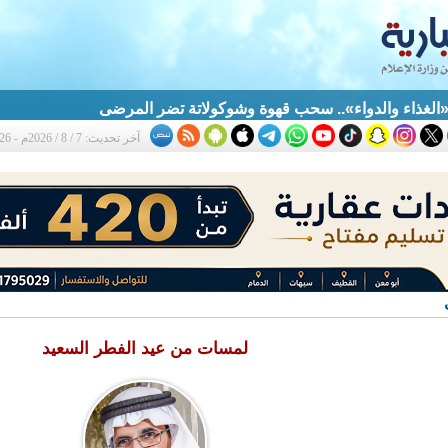
الغذاء والدواء».. سحب قهوة وشوكولاتة تضر المرضى
آخر تحديث: 7 / 8 / 2026م - 12:26 ص
لمسات من عيد الفطر السعيد