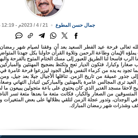
جمال حسن المطوع
21 / 4 / 2023م - 12:19 ص
له تعالى فرحة عيد الفطر السعيد بعد أن وفقنا لصيام شهر رمضان ا
 يملؤه الإيمان وطاعة الرحمن وتلاوة القرآن حاولنا بكل جهدنا المتواض
ضا الرب فاسحا لنا الطريق للعبور إلى مسك الختام المتوج بالفرحة والبه
 صغارا وكبارا، فتكون الديار تعج وتكتظ بضجيج المهنئين والمباركين
ا تجود به يده من كرماء النفس وأهل الجود ليزرعوا فرحة غامرة في أف
إلى جذور عميقة من تاريخ الزمن. تناقلها الأجيال جيلا بعد جيل، وم
م العيد ترى المجالس عامرة بالمهنئين والمباركين لتبادل التهاني وص
بح لاحقا مسجد الغدير الذي كان يحتوي على باعة متجولين يبيعون ما
المتسوقين من الصغار والكبار، فكانت متعة ما بعدها متعة تسر النا
في الوجدان، وتدور عجلة الزمن لتلقي بظلالها على بعض المتغيرات وال
ئف وشذرات شهر رمضان المبارك.