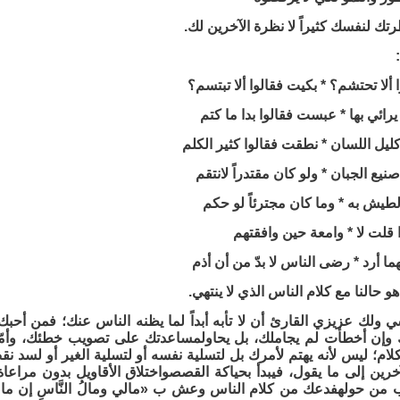
رتك لنفسك كثيراً لا نظرة الآخرين لك.
لا تحتشم؟ * بكيت فقالوا ألا تبتسم؟
رائي بها * عبست فقالوا بدا ما كتم
يل اللسان * نطقت فقالوا كثير الكلم
يع الجبان * ولو كان مقتدراً لانتقم
طيش به * وما كان مجترئاً لو حكم
 قلت لا * وامعة حين وافقتهم
ما أرد * رضى الناس لا بدّ من أن أذم
و حالنا مع كلام الناس الذي لا ينتهي.
 ولك عزيزي القارئ أن لا تأبه أبداً لما يظنه الناس عنك؛ فمن أح
إن أخطأت لم يجاملك، بل يحاولمساعدتك على تصويب خطئك، وأمّا م
لام؛ ليس لأنه يهتم لأمرك بل لتسلية نفسه أو لتسلية الغير أو لسد 
لآخرين إلى ما يقول، فيبدأ بحياكة القصصواختلاق الأقاويل بدون مرا
ن حولهفدعك من كلام الناس وعش ب «مالي ومالُ النَّاسِ إن مالوا وإ