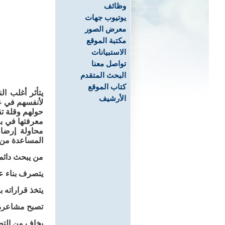
وظائف
يوتيوب جهات
معرض الصور
مكتبة الموقع
الاستبيانات
تواصل معنا
البحث المتقدم
كتاب الموقع
يتأثر أغلب ا
الأرشيف
لأنفسهم في عي
حولهم وقلة تق
معرفتها في بع
محاولة إرضا
المساعدة من 
من يبحث دائما
‏يتصرف بناء عل
‏يتخذ قراراته 
‏تصبح مشاعره
‏يخاف من التط