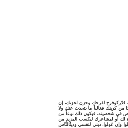
بك قدّركوفرح لفرحك وحزن لحزنك، إن
ن كرهك فغالباً ما يتحدث عنك ولا
نقص في شخصيته، فيكون ذلك نوعاً من
عاة لك أو لمشاعرك ليكسب المزيد من
ن عَدِلوا. ديني لنفسي ودينُالنَّاس