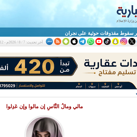
آخر تحديث: 7 / 8 / 2026م - 11:12 ص
مالي ومالُ النَّاسِ إن مالوا وإن عَدِلوا