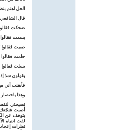
‏الحل اهتم بنظ
قال الشافعي:
ضحكت فقالوا أ
بسمت فقالوا ي
صمت فقالوا كل
حلمت فقالوا صن
بسلت فقالوا ل
يقولون شذ إذا
فأيقنت أني مه
وهذا باختصار ه
نصيحتي لنفسي
أصبت شجّعك و
يتوقف عن الك
لفت انتباه ا
نظرات إعجاب م