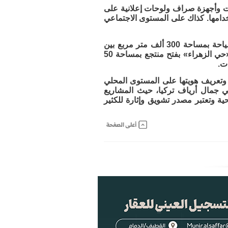
ت وأجهزة صراف ولوحات إعلانية على
امها. كذاك على المستوى الاجتماعي
وتمتد رؤية مملكتنا الغالية في قلوبنا بعمل بحيرة ترفيهية تمتلك جميع مقومات السياحة بمساحة 300 ألف متر مربع بين
كورنيش المشاري والناصرة وسوف يتوسع التطور والازدهار إلى مخطط الشبيلي «حي الزهراء» بفتح منتجع بمساحة 50
ت.
وتعريف هويتها على المستوى المحلي
 جمال أرياف تركيا، حيث المشاريع
ية وتعتبر مصدر تشويق وإثارة للكثير