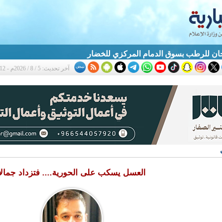
ان للرطب بسوق الدمام المركزي للخضار
آخر تحديث: 5 / 8 / 2026م - 10:12 م
العسل يسكب على الحورية.... فتزداد جمالا