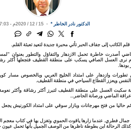
الدكتور نادر الخاطر
*
15 / 12 / 2020م - 7:03 م
لم الكاتب إلى جفاف الحبر تأتي محبرة جديدة لتعيد تعبئة القلم.
اضي أصدرت خاطرة تحمل الازدهار والتفاؤل والتطور بعنوان ”لم
وم نرى العسل الصافي يسكب على منطقة القطيف فتجعلها أكثر رش
بودها.
 تطورات وازدهار على امتداد الخليج العربي وبالخصوص مسار كو
النفس ويعزز القطاع السياحي في منطقة القطيف.
يبة سكبت العسل على منطقة القطيف لتبرز أكثر رشاقة وأكثر نعو
عراقة الماضي ورصانة الحاضر...
ئم حاليا من فتح مهرجانات وبازار سوقي على امتداد الكورنيش يجعل
جمال فطري. عندما زارها ياقوت الحموي وتغزل بها في كتاب معجم ا
كذلك الرحالة ابن بطوطة ناظرها من الوصف الجميل بأنها تحمل عيون خ