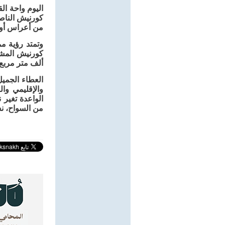
اليوم واحة ا
كورنيش الناص
من أعراس أو 
ألف متر مربع 
العطاء الجمي
والإقليمي وا
الواعدة تغير 
من السواح، نش