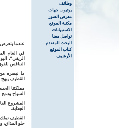
وظائف
يوتيوب جهات
معرض الصور
مكتبة الموقع
الاستبيانات
تواصل معنا
البحث المتقدم
عندما يتعرض ق
كتاب الموقع
في العام الم
الأرشيف
الريفي“، الي
التنافس للفوز 
ما نبصره من
القطيف يبهج 
مملكتنا الحب
السياح ودمج 
المشروع القا
الجذابة.
القطيف تملك 
حلو المذاق، و