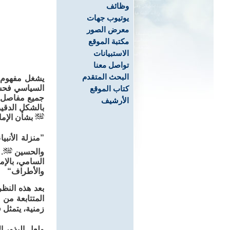
وظائف
يوتيوب جهات
معرض الصور
مكتبة الموقع
الاستبيانات
تواصل معنا
البحث المتقدم
يشغل مفهوم ال
السياسي فحسب
كتاب الموقع
جميع مفاصل ال
الأرشيف
بالشكل الدقي
بشأن الإمام
”منزلة الأنبي
والحسين
.
السامي، بالإم
والأطراف“
بعد هذه النظر
المتتابعة من 
زمنية، يتمثل
ولعل البذور ا