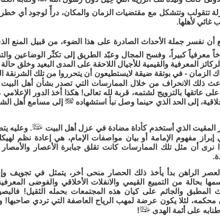
لة تتقولب وتتشكل مع مقتضيات الزمان والمكان، درأً لوجود أي خطر 
غائي لأهلها.
 أن نفسر جملة الأحداث الصادرة على هذا الضوء، من قبيل المنع الذ
ً معرفياً كبيراً، وفسح المجال وعبّد الطريق إلى تكثّر الوضاعين وا
كائز المعرفية والقيمية للأجيال اللاحقة على المدى البعيد وخلق حالة م
 الزمان - في بوتقة ضيقة لايستطيعون أن يتحرروا من تلك الشرنقة ال
اعث ذلك الانحراف من خلال الممارسات التي تصدر بشأن أهل البيت
على عاتقها بالترويج لشتمه، قربة لله تعالى! هكذا أخذ الدور الإعلا
خلاقية، إلى الحد الذي حينما وصل نبأ استشهاده
إلى مسامع أهل الشام،
ر المقيت الذي أستخدم كأداة مضادة في عزل أهل البيت
. وعليه يت
إبراز مفهوم الإمامة أو بيان مواصفات الإمام، هي إعادة نظم لهيكلة
ا نرى أن مثل تلك الممارسات كانت تقلق جبابرة الأعصار والأمص
ة.
لعصر الراهن بدأ يأخذ ذلك الحصار منحى أخر، يتمثل في تجويف وإفر
مها بحالة من التمييع القيمي والانفلات الأخلاقي والفوضى المعرفية
اث المطبق والجاثم على كيان هذه المجتمعات بحمله الثقيل! فالب
 محكمه، لئلا يكون عرضة لمهب الرياح العاصفة التي تردي صاحبها! و
نابه على أئمة الهدى
!