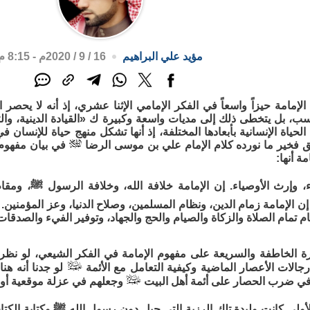
مؤيد علي البراهيم
16 / 9 / 2020م - 8:15 م
إمامة حيزاً واسعاً في الفكر الإمامي الإثنا عشري، إذ أنه لا يحصر 
، بل يتخطى ذلك إلى مديات واسعة وكبيرة ك «القيادة الدينية، والته
حياة الإنسانية بأبعادها المختلفة، إذ أنها تشكل منهج حياة للإنسان ف
ق فخير ما نورده كلام الإمام علي بن موسى الرضا
في بيان مفهوم ا
ة أنها:
اء، وإرث الأوصياء. إن الإمامة خلافة الله، وخلافة الرسول ﷺ، ومقا
 إن الإمامة زمام الدين، ونظام المسلمين، وصلاح الدنيا، وعز المؤمنين. 
ام تمام الصلاة والزكاة والصيام والحج والجهاد، وتوفير الفيء والصدقات
ة الخاطفة والسريعة على مفهوم الإمامة في الفكر الشيعي، لو نظرنا
رجالات الأعصار الماضية وكيفية التعامل مع الأئمة
لو جدنا أنه ه
 في ضرب الحصار على أئمة أهل البيت
وجعلهم في عزلة موقعية أو اج
لأولى كانت وليدة تلك الرزية التي حِيل دون رسول الله ﷺ وكتابة الكتا