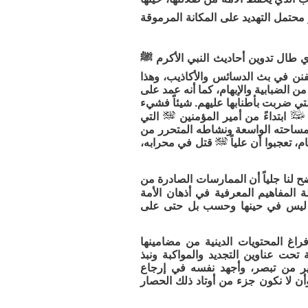
محتمل التهديد على المكانة المرموقة
ي طال تدوين أحاديث النبي الأكرم ﷺ
لتفنن في بث الدسائس والأكاذيب، وهذا
ن الضبابية والإبهام، كما أنه عمد على
تي ضربت بأطنابها عليهم. شيئاً فشيء
ابتداءً من أمير المؤمنين
التي
مي مساحته الواسعة ونشاطه المتحرر من
 تعجبوا أن علياً
قتل في محرابه،
ضح لنا جلياً أن الممارسات الصادرة من
 المفاهيم المعرفية في أذهان الأمة
ار ليس في حينها وحسب بل حتى على
اغ المحتويات الدينية من مضامينها
 تحت عناوين التجديد والمواكبة ونبذ
صير من تبصر، وأجهد نفسه في إرجاع
أن لا نكون جزء من أوتاد ذلك الحصار