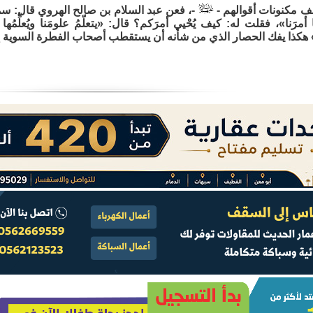
ف مكنونات أقوالهم -
-، فعن عبد السلام بن صالح الهروي قال: سم
يا أمرَنا»، فقلت له: كيف يُحْيي أمرَكم؟ قال: «يتعلّمُ علومَنا ويُعلِّمُ
عونا» هكذا يفك الحصار الذي من شأنه أن يستقطب أصحاب الفطرة السوية 