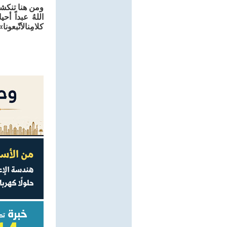
ومن هنا تنكش
اللهُ عبداً أح
كلامِنالاَتّب