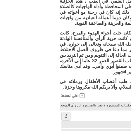
صيل العلمي في الطب“، هذه الجزئية
على المحافظة وأداء الواجبات كالصلاة
ذلك إنه كان في رحلة مع أخواته في
ن دوما أعماله العبادية من واجبات
مة والحزينة والصاعقة القوية.
ان حلت أجواء الهدوء والمرح، كانت
م كانت حرية الرأي والمناقشة الهادئة
له الله سبحانه وتعالى إلى جواره. في
ر مما دعا في ظروف العمل الاختلاط
 الحالة إلى التنويم ومن ثم التردد بين
الاستقرار والتحسن وعدمه، إلى أن كانت إرادة الله تعالى هي الفصل لتنقل هذا الشاب القصير العمر 32 عاما إلى الآخرة،
لت طمنوا أبوي وأمي.. وقد أدى مناسك
ة طب أعصاب الأطفال وزملائه في
ام، وألا يريكم الله مكروها وحزنا.
عقيبات المنشورة لا تعبر بالضرورة عن رأي الموقع
1