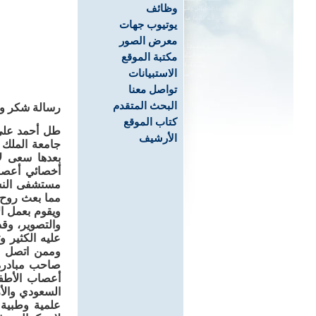
وظائف
يوتيوب جهات
معرض الصور
مكتبة الموقع
الاستبيانات
تواصل معنا
البحث المتقدم
رسالة شكر وتق
كتاب الموقع
طل أحمد على ه
الأرشيف
جامعة الملك 
بعدها سعى ل
أخصائي أعصاب
مستشفى النسا
مما بعث روح 
ويقوم بعمل ا
والتصوير، وقد
عليه الكثير 
وممن اتصل بأ
صاحب مبادرة
أعصاب الأطفا
السعودي والأ
علمية وطبية