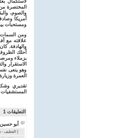
لاستكمال بعث
المختصرة من و
والصوم، والب
أمريكا وصادف
ومستحبات بينه
ومن السمات ا
علاقته مع أفر
والهادفة. كان
أحلك الظروف 
بزملاء ومرضى و
وهو ينعى نفسه
العمرة وزيارة الرسول وم
تقديري وشكر
المستشفيات وأ
التعليقات
1
أبو حسين
[ القطيف - تاروت ]: 21 / 7