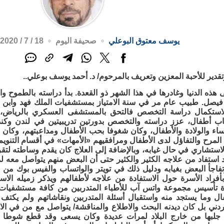
يوسف معتوق البوعلي
صحيفة اليوم
18 / 7 / 2020م - 5:32 م
دير للأحبة المعزين وتعريف بالمرحوم/ د. أحمد يوسف بوعلي..
ذه الدنيا وغادرها في هذا الشهر ذو القعدة. بدأ دراسته بالطموح وا
فيصل. طبيب عام مر في سنة الامتياز بمستشفيات الملك فهد وابن
استكمال دراسة التخصص فالتحق بالمستشفى العسكري بالرياض، 
 أطفال، عزز دراسته والتخصص بدورتين تدريبيتين في لندن وكندا،
ء والولادة والأطفال، وكان شغوفا بحب الأطفال ومداعبتهم، وكان ه
المرح والتفاؤل لدى الأطفال ومرافقيهم «الأمهات» في أقسام التنويم
لاستشاري في حال غيابه، وبالإضافة إلى العلاج كان يقدم وساطته لتق
 استفاد من علاجه الكثير والكثير حتى أن البعض منهم يتواصل معه لم
وتفاجأ البعض بغيابه ودليل ذلك في تويتر والواتساب والفيس بوك من 
فراد الأسرة حول الاستفادة من علاجه لأطفالهم ويذكر زميله الاست
 تأسيس مجموعة واتس آب للأطباء المتدربين من كافة مستشفيا
ل وما يستجد منه واستقبال أسئلة المتدربين ونقاشاتهم ولم يكتف بدر
ردني بل كان ديدنه البحث والاطلاع والمناقشة/ يتواصل مع من في الا
 جلبها من خارج البلاد لمرات عديدة وكان يسعى وقد قطع شوطا 