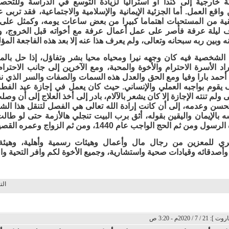
ة خارجية إلى كندا أو أستراليا لزيادة التوسع في الدراسة وللتح
اقع العمل. أما الجزئية الإيمانية والإسلامية والاجتماعية، فقد تربى 
قية من المستحبات اهتماما كبيرا من بعض ساعات يومه، وكمثل على 
 ليلة عرفة فأصر على عمل أعمال عرفة مع أخواته قبل الخروج، وكا
 وبين ربه سبحانه وتعالى، ولم يعرف هذا عنه إلا بعد هذه الفاجعة المؤل
لشخصية فيه كان وجهه نيرا ومحياه محيا بشر وتفاؤل، إذا حل بالمك
اد الأسرة الاحترام والأخوة والمحبة، ومع الآخرين إلى جانب الاحترا
 أحمد بارا وفيا ومع الحق والعدل هذه السمات والصفات والسر الذي نق
يقوم بواجبه العملي والإنساني. حيث كان يعمل في إجازة عيد الفط
لم تنته الإجازة إلا كان يشعر بالآلام، بادر إلى أخذ العلاج إلى أن وصلت
 بالإيمان واليقين بقوله، أثق برب البيت تنجلي هالأزمة حتى لو طا
ن ثم الحج الواجب عام 1440، ومن ثم الزواج وعمره القصير 4شهور.
ي للمعزين من رجال مال وأعمال وهيئات رسمية وأهلية، وهيئ
صدقائه وقيادات صحية واستشارية، وجميع الأخوة لكم وافر التحية والسل
الت
 / 2020م - 3:20 ص