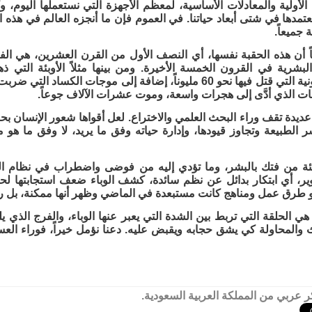
الأولية والمعادلات الأساسية، لمعظم الأجهزة التي نستعملها اليوم، وكذ
نعتمدها في شتى أبعاد حياتنا. في العموم فإن ما أنجزه العالم في هذه
 جميعاً.
ضاً أن هذه الحقبة نفسها، أي النصف الأول من القرن العشرين، هي ال
والحروب الكونية التي قتل فيها نحو 60 مليوناً، إضافة إلى موجات ا
ت الذي أدَّى إلى هجرات واسعة، وموت عشرات الآلاف جوعاً.
يدة تقف وراء البحث العلمي والاختراع. لعل أقواها شعور الإنسان بح
ر الطبيعة وتجاوز قيودها، وإدارة حياته وفق ما يريد، لا وفق ما هو
بئة من فتك بالبشر، وما تؤدي إليه من فوضى واضطراب في نظام العال
طوير، أي ابتكار بدائل عن نظم سائدة، كشف الوباء ضعف استجابتها 
 أو طرق عمل ومناهج كانت مستبعدة في الماضي وظهر أنها ممكنة، بل ربما
 الحلقة التي تربط بين الشدة التي يعبر عنها الوباء، والفرج الذي ي
ث والمحاولة كي يشق حجابه ويقبض عليه. دعنا نؤمل خيراً، فوراء ا
 عربي من المملكة العربية السعودية.