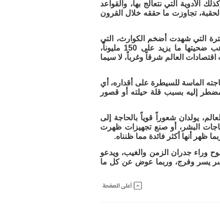
لك الأدوية التي نتعالج بها، والقواعد
 الحقبة، تجاوزت ما حققه خلال القرون
فترة التي شهدت أضخم الكوارث، التي
سجلها تاريخ البشرية في القرون الخمسة الأخيرة. ومن بينها مثلاً الأوبئة التي ذهب ضحيتها ما يزيد على 150 مليوناً،
لكساد التي ضربت اقتصادات العالم شرقاً وغرباً، لا سيما
اجته الماسة للسيطرة على أقداره، أي
 مضطر إليه بسبب قلة حيلته أو قصور
م، يولدان شعوراً قوياً بالحاجة إلى
لحاجات البشر، أو صنع تجهيزات ظهرت
 ظهر أنها أكثر فائدة مما ظنناه.
لوح وراء جدران الزمن والغيب، ويدعو
لعسر يسر وفرج، وربما عوض عن كل ما