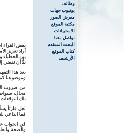
وظائف
يوتيوب جهات
معرض الصور
مكتبة الموقع
الاستبيانات
تواصل معنا
البحث المتقدم
أراد تعزيز ال
كتاب الموقع
بين الخطباء و
الأرشيف
بدَّ أن تفضي إ
بعد هذا التمه
وموضوعنا كما 
من ضروب المبا
مجال، سيواصل
تلك التوقعات ع
لعل قارئاً يس
فما الداعي لل
في الجواب عن 
والصحة والعل