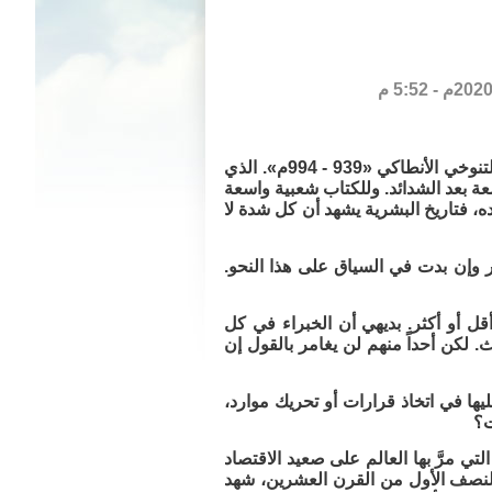
بعض القراء اطلع بالتأكيد على كتاب «الفرج بعد الشدة» للقاضي المحسن بن علي التنوخي الأنطاكي «939 - 994م». الذي
عة بعد الشدائد. وللكتاب شعبية واسعة
، فتاريخ البشرية يشهد أن كل شدة لا
مور وإن بدت في السياق على هذا النحو.
قل أو أكثر. بديهي أن الخبراء في كل
لكن أحداً منهم لن يغامر بالقول إن
ليها في اتخاذ قرارات أو تحريك موارد،
ت؟
ي مرَّ بها العالم على صعيد الاقتصاد
لنصف الأول من القرن العشرين، شهد