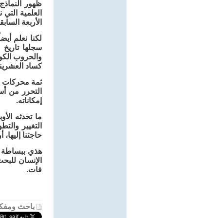
ظهور النماذج 
العلمية التي 
الأربعة السابقة
لكنا نعلم أي
كساد العشرينا
ثمة محركات عد
التحرر من أس
إمكاناته.
ما تحدثه الأو
التغيير والت
حاجتنا إليها،
هذي ببساطة هي
الإنسان للبح
فات.
باحث ومفكر