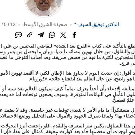
الدكتور توفيق السيف
*
صحيفة الشرق الأوسط
13 / 5 / 2020م - 5:52 م
أمل والتفاؤل، من خلال تهوين مصائب الدنيا، وبيان ما يحصل من يسر وس
المتحدثين، لكثرة ما فيه من قصص طريفة. وقد أصاب التنوخي ما قصده
لى فرج.
يد أقول: إن حديث اليوم لا يجاوز هذا الإطار. لكني لا أقصد تهوين الأ
هو واضح، عن حال العالم بعد انقشاع جائحة «كورونا».
لغة الادعاء بأن أحداً يعرف تماماً كيف سيكون العالم بعد سنة أو أ
ون التأمل في البيانات المتوفرة، وسوف يضعون توقعات لما قد يحدث. 
لمٌ قطعيٌّ.
أل مستنكراً: ما دام الأمر لا يتعدى توقعات غير حاسمة، وقد لا يعتمد ع
احتفاء بها؟ ولماذا نصرف الجهود والأموال على التحليل ووضع الاحتمالا
هذا التساؤل، يكمن سر المعرفة والتقدم. فلو راجعت أبرز التحولات الت
وم، لوجدت أن معظمها جاء بعد كوارث مخيفة. كمثال على هذا، فإن ا