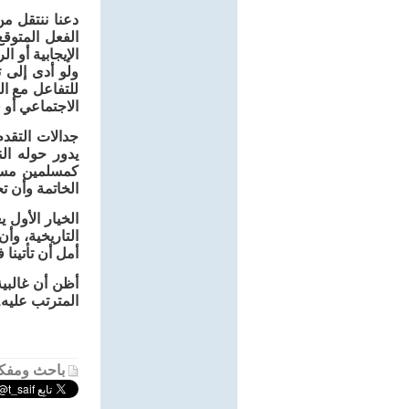
دعنا ننتقل من
الفعل المتوقع
الإيجابية أو 
ولو أدى إلى ت
للتفاعل مع ال
الاجتماعي أو ف
جدالات التقد
يدور حوله ال
كمسلمين مستعد
الخاتمة وأن تج
الخيار الأول ي
التاريخية، وأ
أمل أن تأتينا 
أظن أن غالبية
المترتب عليه.
باحث ومفكر