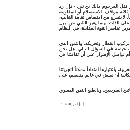
فق نقل المرحوم مالك بن نبي - فإن رد
ثلاثة مواقف: الاستسلام أو المقاومة
ً. لا يتحرج من امتصاص ثقافة الغالب،
لى الذات. بينما يعبر الثاني عن ميل
يز عناصر القوة المقابلة، في النظام
لركوب القطار وتحريكه. والثمن الذي
 تلخيصه في السؤال التالي: هل نحن
أم نواصل الإصرار على أن ثقافتنا هي
ة، باعتبارها امتداداً ممكناً لتجربتنا
ى إمكانية أن نعيش في عالم منقسم، على
ين الطريقين، وبالطبع الثمن المعنوي