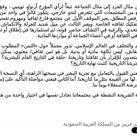
 مثال الفرد إلى مثال الجماعة. تبعاً لرأي المؤرخ أرنولد توينبي - و
 من المجتمعات التي تتعرض لتحدٍ خارجي، يتبلور غالباً في واحد من 
الرفض المطلق. يعبر الموقف الأول عن مجتمع فارغ ثقافياً ومهزوم نفسيا
فكيك ثقافته الخاصة. ويعبر الثالث عن ميل شديد للعزلة والانكماش ع
تحدي، والرغبة في اكتشاف عناصر قوته، ثم استثمارها في إطلاق أو تعز
ي الثقافة أو في أعضاء الجماعة أو مواردها المادية.
م والتخلف في العالم الإسلامي، تدور مجملاً حول «الثمن» المطلوب 
نقاش، ليس تكلفة مادية أو بدنية. بل هو ثمن ثقافي/ معنوي، يمكن
ون للإقرار بأن ثقافتنا وتاريخنا، حلقة في التاريخ العام للبشرية؟ 
ربتنا التاريخية كتبت نهاية التاريخ؟
عني القبول بالتعامل مع تجربة البشر في نسختها الراهنة، أي النسخة الغربي
ن لها من القيمة مثل ما لتاريخنا. أما الثاني فيعني مواصلة التأكيد عل
فرصة الاستعلاء يوماً ما.
 الشريحة النشطة في مجتمعاتنا تجادل نفسها في اختيار واحدة من هات
 عربي من المملكة العربية السعودية.