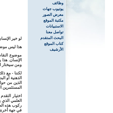
وظائف
يوتيوب جهات
معرض الصور
مكتبة الموقع
الاستبيانات
تواصل معنا
البحث المتقدم
لو خير الإنسا
كتاب الموقع
هذا ليس موضوع
الأرشيف
موضوع النقاش 
الإنسان. هذا 
ومن سيختار ا
لكننا - مع ذل
الذهنية أو الب
الذين من حول
المستثمرين ال
اختيار التقد
العلمي الذي ي
ركوب هذه الط
في جهة أخرى.