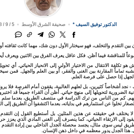
الدكتور توفيق السيف
*
صحيفة الشرق الأوسط
5 / 9 / 2018م - 5:51 م
ن بين التقدم والتخلف، فهو سيختار الأول دون شك، مهما كانت ثقافته أو 
اً للمناقشة فيما أظن. فكل عاقل يعرف الفرق بين الاثنين ويعرف أيض
هو تكلفة الانتقال من الاختيار الأولي إلى الانحياز الحياتي. أي تح
يشبه تماماً المقارنة بين الغنى والفقر، أو بين العلم والجهل. فمن س
لجهل إذا حصل على فرصة العلم.
ك - نجد أشخاصاً كثيرين، بل لعلهم الغالبية، يقفون أمام الفرصة فلا يرو
دنية الضرورية لتحويلها إلى منهج حياتي. أظن أن القراء جميعاً قد اختبر
هم. كم من الناس من ترك الدراسة في منتصف الطريق، بعدما سئم من
صغار تخلوا عن استثمارهم في بداياته، بعدما اكتشفوا أن الطريق إلى ال
م لا يختلف في حقيقته عن هذين المثلين. بل أستطيع القول إن التقد
قود إلى الارتقاء الحياتي، كما ينصرف إلى الغنى المادي الذي يعزز حر
ريق ليس سوى مثال، يجسد محصلة الجدل الداخلي بين إرادة التقدم 
 هذا الجدل يدور معظمه في داخل ذهن الإنسان.