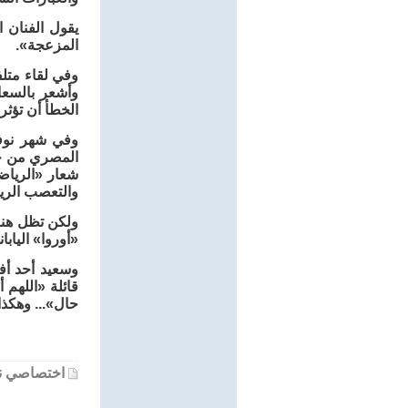
يقول الفنان 
المزعجة».
وفي لقاء متل
وأشعر بالسعا
الخطأ أن تؤثر
وفي شهر نوفم
شعار «الرياض
والتعصب الري
ولكن تظل هناك
«أوروا» اليابا
وسعيد أحد أفر
قائلة «اللهم
حال»... وهكذا
اختصاصي نف