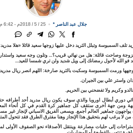
جلال عبد الناصر
*
25 / 5 / 2018م - 6:42 م
ريد تلف السمبوسة وتبلل الثريد دخل عليها زوجها سعيد قائلا «هلا مدريد»
وجة وصاحت قائلة: هل من نهائي قريب؟... وتلون وجه سعيد واستدار و
فو الله لأحول رمضانك إلى ويل شديد ولن تري شمسا للعيد...
ها ورمت السمبوسة وسكبت بالثريد صارخة: اللهم انصر ريال مدريد
دان واستر علي بين الجيران.
الدو وكريم ولا تفضحني بين الحريم.
ائي دوري أبطال اوروبا والذي سوف يكون ريال مدريد أحد أطرافه حتما
ة ومن جهة أخرى ستقف كل جماهير كرة القدم في كل أنحاء المعمو
اجهون جماهير العالم أجمع. ويسعى الفريق الاسباني لإنجاز غير مسب
 من لا يرغب لهم بتحقيق هذا الإنجاز وهنا مفترق الطرق فقد تتحول المتع
ستراحات إلى حلبات مصارعة وينتقل الأصدقاء نحو الصفوف الأولى لمعر
اخرة تنتهي بالقطيعة أو المضاربات.