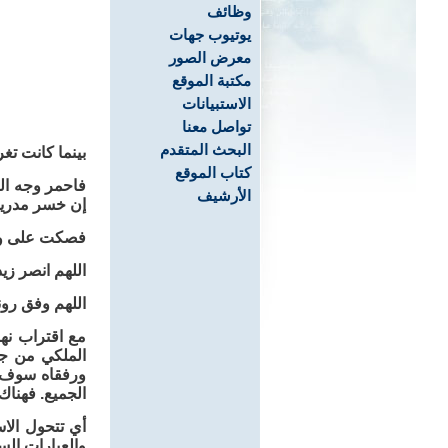
وظائف
يوتيوب جهات
معرض الصور
مكتبة الموقع
الاستبيانات
تواصل معنا
البحث المتقدم
بينما كانت تغ
كتاب الموقع
فاحمر وجه الز
الأرشيف
إن خسر مدريد 
فصكت على وجه
اللهم انصر زي
اللهم وفق رون
مع اقتراب نه
الملكي من جه
ورفقاه سوف يو
الجميع. فهناك
أي تتحول الا
والعبارات الس