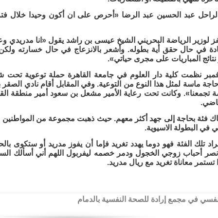
الراحل عبد الحسين عبد الرضا «أحرص على ان أكون وحيدا خلال فترة
فز لوزير الرياضة البحريني الشيخ عيسى بن راشد يقول «انا مدريدي و
دة في حال حقق أية بطوله. وأشعر بالانزعاج في حال خسارته ولكن
 نتائج المباريات على مجرى حياتي».
بر نظمت كلية دار العلوم في جامعة القاهرة حملة توعوية تحت شع
ة تجمعنا». وكانت تحت رعاية الأمير مشعل بن سعود أمير منطقة الق
اضي.
 فئة بحاجة إلى جهد أكثر معهم. حيث ذهبت مجموعة من المواطنين لإقام
ني في البطولة الاسيوية.
اد تلك الفئة فهو دوما يهدد تغريد فإما أن يفوز مدريد أو ستكوى ب
 أنصر أحباب زوجي الخجول ودمر خصمه ليفربول اللهم أني أسألك الس
 تستمر معاناة تغريد مع ريال مدريد.
سي في مجمع إرادة للصحة النفسية بالدمام