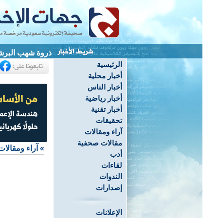
ذروة شهب البرشاو
الرئيسية
أخبار محلية
أخبار الناس
أخبار رياضية
أخبار تقنية
تحقيقات
آراء ومقالات
مقالات صحفية
»
آراء ومقالات
أدب
لقاءات
الندوات
إصدارات
الإعلانات