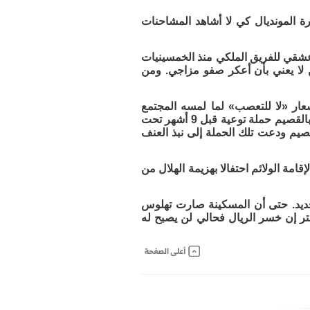
 المونديال كي لا أشاهد المشاحنات
عشقي للفريق الملكي منذ الخمسينيات
 لا يعني بأن أعكر صفو مزاجي. ومن
ار «لا للتعصب» لما لمسه المجتمع
المصري من حاجة ماسة لمثل هذا النوع من التوعية. وفي المقابل أقام نادي الصقر بالقصيم حملة توعية قبل 9 أشهر تحت
صيم ودعت تلك الحملة إلى نبذ العنف
ة الولائم احتفالا بهزيمة الهلال من
الحديد. حتى أن المسكينة صارت تهلوس
تر إن خسر الريال فحالي لن يصبح له