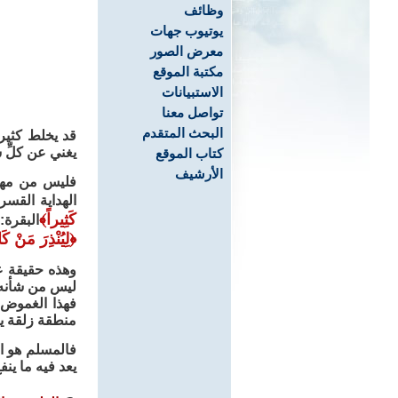
وظائف
يوتيوب جهات
معرض الصور
مكتبة الموقع
الاستبيانات
تواصل معنا
البحث المتقدم
قد يخلط كثير 
يغني عن كلِّ
كتاب الموقع
الأرشيف
فليس من مهمة
الهداية القسر
كَثِيراً
﴾
البقرة: 26، ويقول الله تعا
﴿
لِيُنْذِرَ مَنْ ك
وهذه حقيقة عل
ليس من شأنه. 
فهذا الغموض، 
منطقة زلقة يق
فالمسلم هو ال
يعد فيه ما ينف