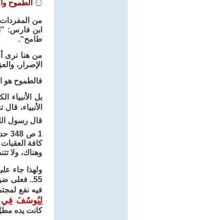
الطموح وا
من المفردات ا
ابن فارس: ”ال
طامح“.
من هنا نرى أ
الإصرار، والع
فالطموح هو ام
بل الأنبياء ال
الأنبياء، قال 
قال رسول الله ﷺ:
كافة العقبات و
وهناك، ولا تت
ولهذا جاء عل
55.. فعلى 
فيه نفع لمجتم
لِيُوسُفَ فِي الْأ
كانت يده مطوَّ