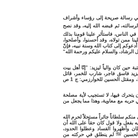
ه في رسالة صريحة إلى رؤساء وأشراف
رسالته، ثم قبضه الله إليه، وقد نصح
 في الناس، فاستأثر علينا قومنا بذلك
ينا ممن تولاه، وقد أحسنوا، وأصلحوا،
أدعوكم إلى كتاب الله وسنة نبيه، فإنّ
ل الرشاد، والسلام عليكم ورحمة الله“
 حين كان والياً ليزيد: ”إنّا أهل بيت
ويزيد فاسق فاجر، شارب للخمر، قاتل
النفس المحترمة، معلن بالفسق والفجور، ومثلي لا يبايع مثله“ «الفتوح: ج 5 ص 14، ومقتل الحسين للخوارزمي: ج 1 ص
 يتحرك فيها، لا تستجيب لأية مصلحة
حربه مع معاوية، وهذا مما يجعل من
نكم سلطاناً جائراً مستحلاً لحرم الله
يه بفعل ولا قول كان حقاً على الله أن
ان وأظهروا الفساد وعطلوا الحدود،
لم ينطلق في حركته من