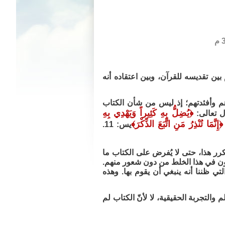
بين تقديسه للقرآن، وبين اعتقاده أنه
 وأفئدتهم؛ إذ ليس من شأن الكتاب
﴿
يُضِلُّ بِهِ كَثِيراً وَيَهْدِي بِهِ
ال تعالى:
﴿
إِنَّمَا تُنْذِرُ مَنِ اتَّبَعَ الذِّكْرَ
﴾
يس: 11.
نكرر هذا، حتى لا يُفرض على الكتاب ما
عون في هذا الخلط من دون شعور منهم.
تي ظننا أنه ينبغي أن يقوم بها. وهذه
والتجربة الحقيقية، لا لأنّ الكتاب لم