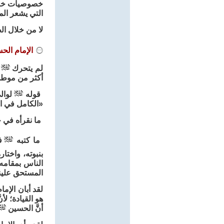
خصوصيات خفية 
التي يشعر الم
لا من خلال ال
الإمام الح
لم يتحرك
م
أكثر من موط
قوله
لوالي
«الكامل في التاريخ:
ما نقرأه في خطا
ما كتبه
في
بنبوته، واختار
الناس بمقامه 
المستحق علينا مم
لقد أبان الإم
هو القيادة؛ لأ
أنَّ الحسين