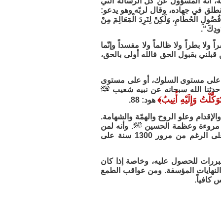
، أنه المسؤول عن كلِّ الرسالة التي
نطلق في جهاده، وقال لربّه وهو يدعو:
 فُضُولِ الْحُطَامِ، وَلَكِنْ لِنَرِدَ الْمَعَالِمَ مِنْ
دُودِكَ“.
لا بطراً ولا ظالماً ولا مفسداً وإنّما
بلني بقبول الحق فالله أولى بالحق،
مي، على مستوى السلوك، أو على مستوى
ا حدثنا الله سبحانه عن نبيه شعيب
َكَّلْتُ وَإِلَيْهِ أُنِيبُ
﴾
هود: 88.
لإقدام وعلو الروح والهمّة والشهامة.
من مروءة وعظمة الحسين
. وأنه لمن
دواعي سروري أن أكون ممن يثني من كل أعماقه على هذه التضحية الكبرى، على الرغم من مرور 1300 سنة على
لمبررات للحصول عليه، وخاصة إذا كان
ا النهايات المؤسفة. ومن عواقب الطمع
 كافياً.