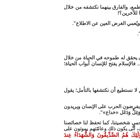
لطمع، والفارق بينهما نكتشفه من خلال
للآخرين؟! ‏
ويُعمي الغرض العين عن الاطلاع“.
“.
وأن يحقق له طموحه في الحياة من خلال
الإسلام يفتح للإنسان أبواب الحياة؛
 لا نستطيع أن نكتشفها بالتأمل؛ يقول
ن يفرضون الحرب على الإنسان ويريدون
ٍ وَغِلٍّ وَدَغَل «خداع»“.
تحمي شخصيتنا، كما تحفظ لنا خصائصنا
فداك، أنّى يكون ذلك وعامّتهم يموتون على
وْلَئِكَ هُمُ الصِّدِّيقُونَ وَالشُّهَدَاءُ عِندَ