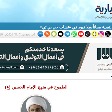
النصية مجاناً وبلا قيود في «تشات جي بي تي»
آخر تحديث: 7 / 8 / 2026م - 8:30 م
الطموح في منهج الإمام الحسين (ع)