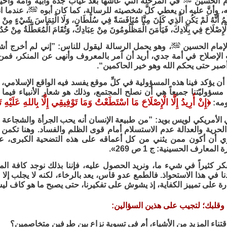
ام الحسين
في المرحلة التي عاشها بعد غياب جده وأبيه وأمه وأخيه
له، وأنَّ عليه أن يعطي كلَّ شخصيته للرسالة، كما كان أبوه
، عندما ا
َعْلَمُ أَنَّهُ لَمْ يَكُنِ الَّذِي كَانَ مِنَّا مُنَافَسَةً فِي سُلْطَانٍ، وَلَا الْتِمَاسَ شَيْءٍ مِنْ
الْإِصْلَاحَ فِي بِلَادِكَ، فَيَأْمَنَ الْمَظْلُومُونَ مِنْ عِبَادِكَ، وَتُقَامَ الْمُعَطَّلَةُ مِنْ حُ
إمام الحسين
، وهو يحمل الرسالة ليقول للناس: ”إني لم أخرج أشراً و
إصلاح في أمة جدي، أريد أن آمر بالمعروف وأنهى عن المنكر، فمن ق
صبر حتى يحكم الله وهو خير الحاكمين“.
أن يؤكد فينا هذه المسؤولية في كلِّ موقع يفسد فيه الواقع الإسلا
َ مسؤوليّتنا جميعاً هي أن نصلح المجتمع، وذلك هو شعار الأنبياء فيم
﴿
إِنْ أُرِيدُ إِلَّا الْإِصْلَاحَ مَا اسْتَطَعْتُ وَمَا تَوْفِيقِي إِلَّا بِاللهِ عَلَيْهِ تَو
ومه:
 الأمريكي لويس بويد: ”من طبيعة الإنسان أنه يحب الجرأة والشجاعة وا
 الحرية والعدالة عدم الاستسلام أمام قوى الظلم والفساد. وهنا تك
لمعارف الحسينية: ج 1 ص 269».
كر كثيراً في شيء ما، ونريد الحصول عليه، فإننا بذلك نوجد كافة ا
نا في هذا الاستحواذ. فالطمع عدو قاس، يعد بالرخاء، لكنه لا يجلب إل
قدرة على تمييز الكفاية، إذ يشوش على تفكيرنا، حتى يصبح ما هو كاف ليس
وقلبك؛ لتجيب على هذين السؤالين:
تناء المزيد من الأشياء، أم في تسوية نزاع بين طرفين متخاصمين؟