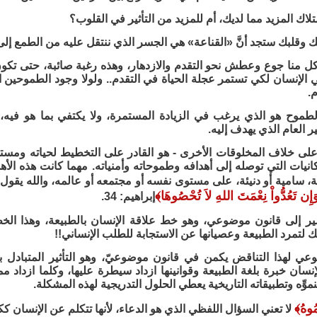
اك المزيد مما لديك، أم للمزيد من التأثير في القلوب؟
 وقلبك ستجد أنَّ «القناعة» هي الجسر الذي ننتقل عليه من الطمع إلى
كل منا جوع وعطش نحو التقدم والازدهار، وهذه رغبة صائبة، حتى تكون
 الإنسان لكي تستمر عجلة الحياة في التقدم.. ولولا وجود الطموحين ا
.
ن الطموح هو الذي يرغب في الزيادة المستمرة، ولا يكتفي بما هو في
ر العام الذي يهدف إليه.
- على خلاف المخلوقات الأخرى - هو القادر على التخطيط لحياته ومست
انيات التي توصله إلى أهدافه وطموحاته وأمنياته. مهما كانت هذه الأ
ة، سامية أو دنيئة، على مستوى نفسه أو مجتمعه أو عالمه، والله يقول 
وَإِن تَعُدُّواْ نِعْمَتَ اللهِ لاَ تُحْصُوهَا
﴾
إبراهيم: 34.
شير إلى قانون موضوعي، وهو خط علاقة الإنسان بالطبيعة، وهذا الخ
ك لتمرد الطبيعة وعصيانها عن الاستجابة للطلب الإنساني!!
عي لهذا التناقض يكمن في قانون موضوعيّ، وهو التأثير المتبادل ب
لإنسان خبرة بلغة الطبيعة وقوانينها ازداد سيطرة عليها، وكلما ازداد مم
نموِّه وتطبيقاته التاريخية يعطي الحلول التدريجية لهذه المشكلة.
مُوهُ
﴾
لا تعني السؤال اللفظي الذي هو الدعاء، لأنها تتكلم عن الإنسان كك