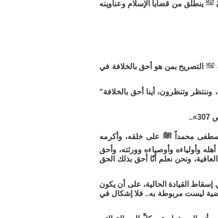
ّ
ينطلق من قضايا الإسلام وعناوينه
التصريح بمن هو أحق بالخلافة في
 وننتظر وتنظرون، أينا أحق بالخلافة“
اصطفى محمداً ﷺ على خلقه، وأكرمه
ا أهله وأولياءه وأوصياءه وورثته، وأحق
لعافية، ونحن نعلم أنّا أحق بذلك الحق
ي إسقاط القيادة الحالية، على أن يكون
فالقضية ليست مربوطة به.. فلا إشكال في