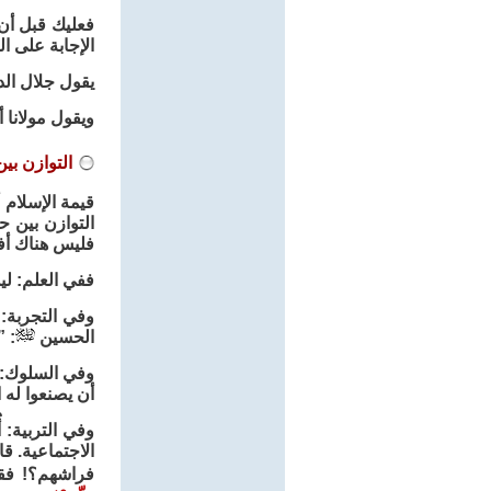
فعليك قبل أن 
الإجابة على ا
يقول جلال الد
ويقول مولانا 
التوازن بي
قيمة الإسلام 
التوازن بين ح
فليس هناك أفق
ففي العلم: لي
وفي التجربة: 
الحسين
: ”
وفي السلوك: أ
أن يصنعوا له 
وفي التربية: 
الاجتماعية. 
فراشهم؟! فقال: 