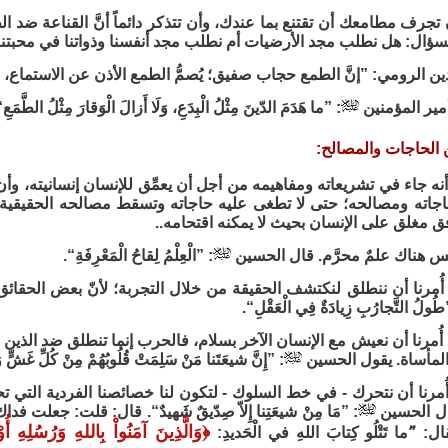
تجرف مطامعك أن تقتنع بما عندك، وأن تتذكر دائماً أنَّ القناعة ضد ا
لسؤال: هل نطلب مجد الأرضيات أم نطلب مجد أنفسنا وذواتنا في محبتنا 
ين الرومي: ”إنَّ الطمع حجاب صفيق؛ يُصمُّ الطمع الأذن عن الاستماع، 
أمير المؤمنين
: ”ما هَدَمَ الدّينَ مِثْلُ الْبِدَعِ، وَلَا أَزالَ الْوَقارَ مِثْلُ الطَّمَعِ
ن الحاجات والمصالح:
أنه جاء في تشريعاته ومفاهيمه من أجل أن يعمِّق للإنسان إنسانيته، 
اجاته ومصالحه؛ حتى لا تطغى عليه حاجاته وتسقط مصالحه الحقيقية.. ف
 مغلق على الإنسان بحيث لا يمكنه اقتحامه..
س هناك علمٌ محرَّم. قال الحسين
: ”الْعِلْمُ لِقاحُ الْمَعْرِفَةِ“.
أُمرنا أن ننطلق لنكتشف الحقيقة من خلال التجربة؛ لأنّ بعض الحقائق
طُولُ التَّجارُبِ زِيادَةٌ فِي الْعَقْلِ“.
ُمرنا أن نعيش مع الإنسان الآخر بسلام، فالحرب إنما تنطلق ضد الذي
المأساة. يقول الحسين
: ”إِنَّ شيعَتَنا مَنْ سَلِمَتْ قُلُوبُهُمْ مِنْ كُلِّ غَشّ
أُمرنا أن نتحرك - في خط السلوك - لتكون لنا خصائصنا الفردية التي 
قال الحسين
: ”مَا مِنْ شيعَتِنا إِلاّ صِدّيقٌ شَهيدٌ“. قال: قلت: جعلت 
﴿
وَالَّذِينَ آمَنُواْ بِاللهِ وَرُسُلِهِ أُ
”َما تَتْلُو كِتابَ اللهِ في الْحَديدِ: