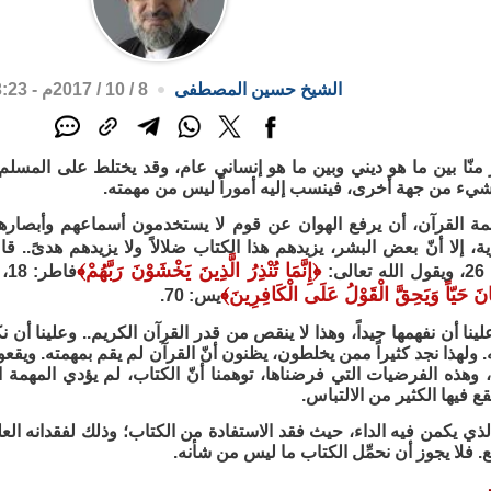
الشيخ حسين المصطفى
8 / 10 / 2017م - 3:23 م
منّا بين ما هو ديني وبين ما هو إنساني عام، وقد يختلط على المسلم 
 شيء من جهة أخرى، فينسب إليه أموراً ليس من مهمته.
 القرآن، أن يرفع الهوان عن قوم لا يستخدمون أسماعهم وأبصارهم
ية، إلا أنّ بعض البشر، يزيدهم هذا الكتاب ضلالاً ولا يزيدهم هدىً.. ق
﴿
إِنَّمَا تُنْذِرُ الَّذِينَ يَخْشَوْنَ رَبَّهُمْ
﴾
لى:
فاطر: 18،
َانَ حَيّاً وَيَحِقَّ الْقَوْلُ عَلَى الْكَافِرِينَ
﴾
يس: 70.
ينا أن نفهمها جيداً، وهذا لا ينقص من قدر القرآن الكريم.. وعلينا أن 
ولهذا نجد كثيراً ممن يخلطون، يظنون أنّ القرآن لم يقم بمهمته. ويق
وهذه الفرضيات التي فرضناها، توهمنا أنّ الكتاب، لم يؤدي المهمة ال
ع فيها الكثير من الالتباس.
ذي يكمن فيه الداء، حيث فقد الاستفادة من الكتاب؛ وذلك لفقدانه العلم 
ع. فلا يجوز أن نحمِّل الكتاب ما ليس من شأنه.