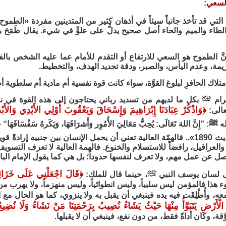
لسعي:
لتي قد تأخذ جانباً سيئاً في أذهان كثير من المتدينين مفردة «الطم
طاء والميم والحاء أصل صحيح يدلُّ على علوٍّ في شيء. يقال طَمَحَ بب
نَّ الطموح هو السعي للارتفاع أو التقدم للأمام عما عليه الشخص ب
زيمة، وعدم اليأس، والصبر، ودقة تحديد الهدف، والتخطيط.
تلاك الحافزِ لبلوغ القوَّة، سواء كانت قوة نفسية أم مادية أم سلطوية أ
كرام
بكل ما لديهم من تسديد رباني يحتاجون إلى هذه القوة في 
﴿
وَاذْكُرْ عِبَادَنَا إِبْرَاهِيمَ وَإِسْحَاقَ وَيَعْقُوبَ أُوْلِي الأَيْدِي وَالأَبْ
تعالى:
 ”إِنَّ اللهَ تَعَالَى: يُحِبُّ مَعَالِيَ الأُمُوِر وَأَشرَافَهَا، وَيَكَرهُ سَفْس
1 ص 348 حديث 1890».. فالهمّة العالية تعني أن يحمل الإنسان بين جنبيه إرادةً 
العراقيل، رافضاً للاستسلام والخنوع. فالهمة العالية لا تعرف التسويف، ول
نصل عن عمل مهم، ولا تعرف لنفسها حدوداً؛ بل هي كما يقول الإمام الب
﴿
قَالَ اجْعَلْنِي عَلَى خَزَائِ
ى لسان يوسف النبي
، حينما قال للملك:
ضوء هذا فالمؤمن ليس سلبياً، وليس انطوائياً، وليس منهزماً، ولا يهرب
عه، وأُطْلِقَت فيه يده فينبغي أن يقبل به ولا ينزوي، كما هو الحال م
َرْضِ يَتَبَوَّأُ مِنْهَا حَيْثُ يَشَاءُ نُصِيبُ بِرَحْمَتِنَا مَنْ نَشَاءُ وَلَا نُضِيع
قة، وكان أداةً فقط، من دون نفع، فينبغي أن لا يقبلها.