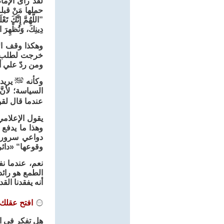
لقد رأى الإم
حملها مَنْ قب
”اللَّهُمَّ إِنَّكَ ت
دِينِكَ، وَنُظْهِرَ 
وهكذا وقف ال
خرجت لطلب ال
ومن ردّ علي أ
وكأنه
يريد 
السياسة؛ لأنّ
عندما قال لق
يقول الإعلامي
وهذا ما يدفع
وقوعها“ «دائرة ا
نعم، عندما نف
الطمع هو رائد
أنه يفقدنا ال
افتح عقلك 
هل تفكر في اق