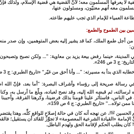
لا يعرفها المسلمون معه؛ لأنّ القضية هي قضية الإسلام، ولذلك فإن
سلمون معه أنهم معنيّون، ومسئولون عنها،
طاعة العمياء للإمام الذي تجب عليهم طاعته.
سين بين الطموح والطمع:
ن أجل طمع الملك، كما قد يشير إليه بعض المتوهمين، وإن صدر منه
ن:
 المدينة، حينما رفض بيعة يزيد بن معاوية: ”... ولكن نصبح وتصبحون،
 ج 3 ص 246».
به الذي بدأ به مسيرته: ”... وأنا أحق من غيّر“ «تاريخ الطبري: ج 3 ص 307»..
 رسالة صريحة إلى رؤساء وأشراف البصرة: ”أما بعد، فإنّ الله 
ه لرسالته، ثم قبضه الله إليه، وقد نصح لعباده، وبلّغ ما أرسل به، وكن
في الناس، فاستأثر علينا قومنا بذلك فرضينا، وكرهنا الفرقة، وأحببنا ا
ن تولاه...“ «تاريخ الطبري: ج 4 ص 159».
ام الحسين
، عن نهجه أنه كان في حالة إصلاحٍ للواقع كلِّه، وهذا يقتض
نَّ الإمامة «القيادة الشرعية المعصومة» لا تجوِّز للقائد أن يستقيل؛ 
كان يطلب الحكم لإقامة الحق ولهدم الباطل.