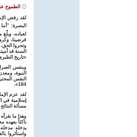
الطموح عند
لقد رفض الإ
البصرة: ”أما 
لعباده، وبلّغ
فرضينا، وكرهن
وتحروا الحق، 
السنة قد أميت
«تاريخ الطبري: ج 4 ص
وبنفس الصراحة
النبوة، ومعد
184».
لقد عزم الإم
إسلامية في ال
مسألة النتائج ا
وهذا ما نقرأه
ناكثاً بعهده 
يدخله مدخله،
واستأثروا بالفيء وأ