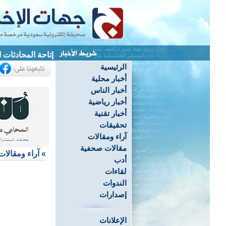
إتاحة المحادثات 
الرئيسية
أخبار محلية
أخبار الناس
أخبار رياضية
أخبار تقنية
تحقيقات
آراء ومقالات
مقالات صحفية
»
آراء ومقالات
أدب
لقاءات
الندوات
إصدارات
الإعلانات