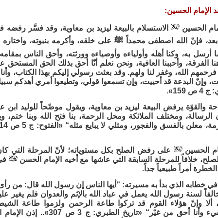
 الإمام الحسين:
مام الحسين
الاستسلام بالبيعة ليزيد بن معاوية، وقد فسَّر رفض
بعد، فإنّ الله اصطفى محمداً ﷺ على خلقه، وأكرمه بنبوته، واختاره ل
 ما أرسل به، وكنا أهله وأولياءه وأوصياءه وورثته، وأحق الناس بمقامه
ا الفرقة، وأحببنا العافية، ونحن نعلم أنّا أحق بذلك الحق المستحق عل
فرحمهم الله، وغفر لنا ولهم. وقد بعثت رسولي إليكم بهذا الكتاب، وأنا 
ت، وإنّ البدعة قد أحييت، وإن تسمعوا قولي، وتطيعوا أمري أهدكم سبي
 159».
 والقوّة يرفض البيعة ليزيد بن معاوية، ويقول موضّحاً للوليد ابن عتبة
ن الرسالة، ومختلف الملائكة ومحل الرحمة، بنا فتح الله وبنا ختم، 
ام الحسين
على رفض الصلح بكل مستوياته؛ لأنّ المرحلة التي كان
صلح، خلافاً للمرحلة السابقة التي عاشها مع أخيه الإمام الحسن
في 
لخطرة أمراً طبيعياً جداً.
 في خطابه الذي بدأ به مسيرته: ”أيها الناس إن رسول الله قال: من رأى م
مخالفاً لسنة رسول الله يعمل في عباد الله بالإثم والعدوان فلم يغير عل
 ألا وإنّ هؤلاء القوم قد تركوا طاعة الرحمن ولزموا طاعة الشيط
نا أحق من غيّر“ «تاريخ الطبري: ج 3 ص 307».. إذن الإمام الحسين