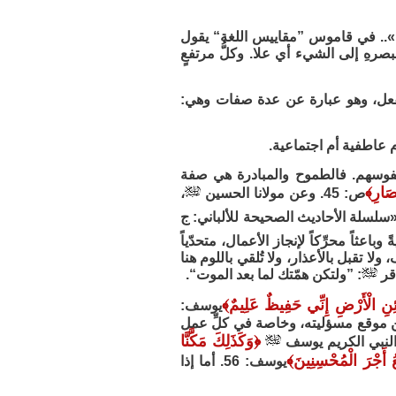
وح».. في قاموس ”مقاييس اللغة“ يقول
صرهِ إلى الشيء أي علا. وكلُّ مرتفعٍ
الفعل، وهو عبارة عن عدة صفات وهي:
م عاطفية أم اجتماعية.
نفوسهم. فالطموح والمبادرة هي صفة
صَارِ
﴾
ص: 45. وعن مولانا الحسين
،
َافَهَا“ «سلسلة الأحاديث الصحيحة للألباني: ج
قويةً وباعثاً محرِّكاً لإنجاز الأعمال، متحدّياً
ا تقبل بالأعذار، ولا تُلقي باللوم هنا
اقر
: ”ولتكن همّتك لما بعد الموت“.
نِ الْأَرْضِ إِنِّي حَفِيظٌ عَلِيمٌ
﴾
يوسف:
 من موقع مسؤليته، وخاصة في كلِّ عمل
﴿
وَكَذَلِكَ مَكَّنَّا
ع النبي الكريم يوسف
ُ أَجْرَ الْمُحْسِنِينَ
﴾
يوسف: 56. أما إذا