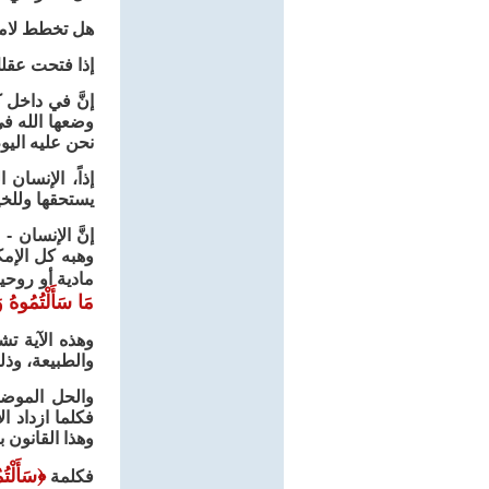
هل تخطط لامتل
إذا فتحت عقلك
إنَّ في داخل 
وضعها الله في
نحن عليه اليوم
إذاً، الإنسا
يستحقها وللخي
إنَّ الإنسان 
وهبه كل الإمك
مادية أو روحي
مَا سَأَلْتُمُوهُ 
وهذه الآية ت
والطبيعة، وذل
والحل الموضو
فكلما ازداد ا
وهذا القانون ب
﴿
سَأَلْتُ
فكلمة