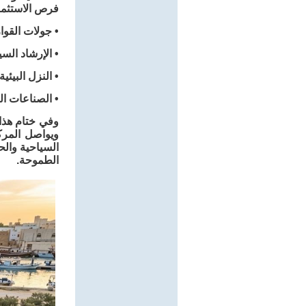
فرص الاستثما
• جولات القوا
• الإرشاد ال
• النزل البيئ
• الصناعات ال
وفي ختام هذا 
ويواصل المركز
السياحية والح
الطموحة.