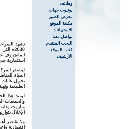
وظائف
يوتيوب جهات
معرض الصور
مكتبة الموقع
الاستبيانات
تواصل معنا
البحث المتقدم
تشهد السواحل
2030» ال
كتاب الموقع
المانجروف عل
الأرشيف
استثمارية جدي
ليتصدر المركز
الحياة للمنا
تحويل غابات 
الطبيعية وتهيئ
ليمتد هذا ال
والجمعيات الب
وتاروت ودانة
الإخلال بتوازنه
ولا تقتصر أه
اقتصادية واعد