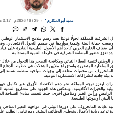
عميد أبو المكارم
*
29 / 6 / 2026م - 3:17 م
 الشرقية للمملكة تحولًا نوعيًا يعيد رسم ملامح الاستثمار الوطني 
تي وضعت حماية البيئة وتنمية مواردها في صميم التحول الاقتصادي. وف
ى ضفاف الخليج العربي كأحد أهم الأصول الطبيعية القادرة على قيادة
دة تعزز حضور المنطقة الشرقية في خارطة التنمية المستدامة.
 الوطني لتنمية الغطاء النباتي ومكافحة التصحر هذا التحول من خلال 
طق الساحلية المتضررة واستزراع ملايين الشتلات في خطوط الدفاع ا
المانجروف من محميات مغلقة إلى وجهات سياحية منظمة تستند إلى م
ة بيئة جاذبة للشراكات الاستثمارية النوعية.
حراك ليعزز توجه المملكة نحو دعم الاقتصاد الأزرق عبر تكامل جه
يئية والخبرات الأكاديمية، وتنعكس هذه الجهود على مشاريع التنمية
 الرامس ورأس الخير ومناطق أخرى، حيث تتجسد مبادئ السياحة الم
ا البيئي أو هويتها الطبيعية.
مية غابات المانجروف على دورها البيئي في مواجهة التغير المناخي
ة تدعم ريادة الأعمال وتوطين الوظائف البيئية. ومع تنامي الطلب عل