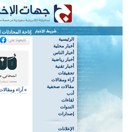
إتاحة المحادثات 
الرئيسية
أخبار محلية
أخبار الناس
أخبار رياضية
أخبار تقنية
تحقيقات
آراء ومقالات
مقالات صحفية
»
آراء ومقالات
أدب
لقاءات
الندوات
إصدارات
الإعلانات