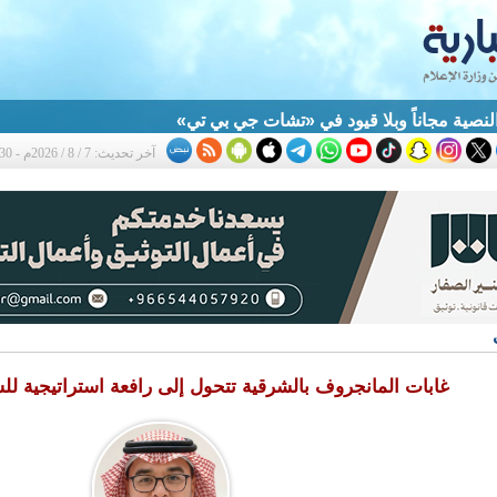
النصية مجاناً وبلا قيود في «تشات جي بي تي»
آخر تحديث: 7 / 8 / 2026م - 8:30 م
غابات المانجروف بالشرقية تتحول إلى رافعة استراتيجية للس