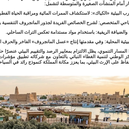
ر أمام المنشآت الصغيرة والمتوسطة لتشمل:
رب البيئية «الكياك»: لاستكشاف الممرات المائية ومراقبة الحياة الفطر
سياحي المتخصص: لشرح الخصائص الفريدة لجذور المانجروف التنفسية و
ية والضيافة الريفية: باستخدام مواد مستدامة تعكس التراث الساحلي.
بيئية المحلية: وفي مقدمتها إنتاج «عسل المانجروف» الفاخر والحرف ا
المسار التنموي، يظل الالتزام بمعايير الرصد والتقييم البيئي عنصرًا ح
 الوطني لتنمية الغطاء النباتي بالتعاون مع شركائه تطبيق مؤشرات أ
فاظ على الإرث البيئي، بما يعزز مكانة المملكة كنموذج رائد في السياحة 