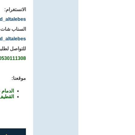
الانستغرام:
d_altalebes
السناب شات:
d_altalebes
للتواصل لطلبا
0530111308
موقعنا:
الدمام -
القطيف 