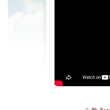
عيد ال طالب“