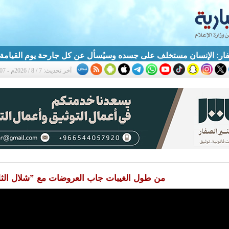
ار: الإنسان مستخلف على جسده وسيُسأل عن كل جارحة يوم القيامة
آخر تحديث: 7 / 8 / 2026م - 5:07 م
من طول الغيبات جاب العروضات مع ”شلال الث