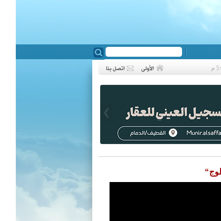
❮
لوج“