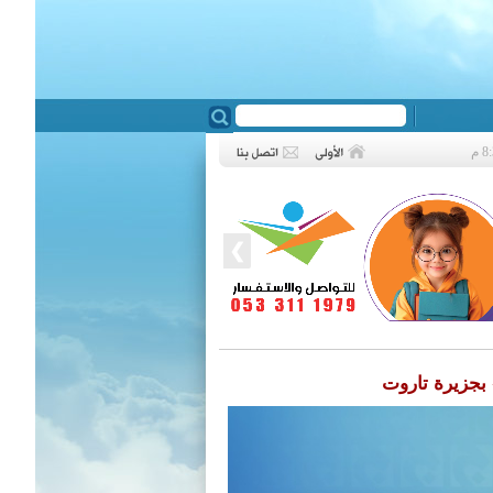
❮
 بجزيرة تاروت