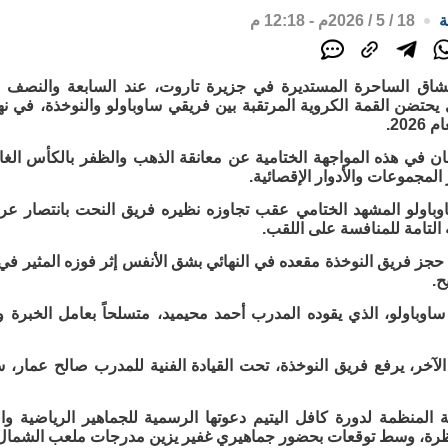
ة
18 / 5 / 2026م - 12:18 م
شاق الساحرة المستديرة في جزيرة تاروت، عند السابعة والنصف 
يحتضن القمة الكروية المرتقبة بين فريقي ساوباولو والنوخذة، في ن
202.
ان في هذه المواجهة الختامية عن معانقة الذهب والظفر بالكأس الغال
لمجموعات والأدوار الإقصائية.
وباولو المشهد الختامي عقب تجاوزه نظيره فريق النحت بانتصار ع
 التامة للمنافسة على اللقب.
 حجز فريق النوخذة مقعده في النهائي بشق الأنفس إثر فوزه المثير ف
ح.
اوباولو، الذي يقوده المدرب أحمد محيميد، متسلحاً بعامل الخبرة 
خر، يرفع فريق النوخذة، تحت القيادة الفنية للمدرب صالح عمار، سل
 المنظمة لدورة كافل اليتيم دعوتها الرسمية للجماهير الرياضية وا
تظرة، وسط توقعات بحضور جماهيري غفير يزين مدرجات ملعب الشمال