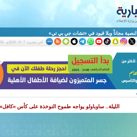
النصية مجاناً وبلا قيود في «تشات جي بي تي»
آخر تحديث: 7 / 8 / 2026م - 8:30 م
الليلة.. ساوباولو يواجه طموح النوخذة على كأس «كافل»