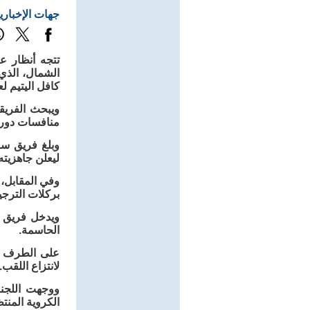
جهات الإخباري
تتجه أنظار ع
الشمال، الذي 
كافل اليتيم لعام 6
ويبحث الفريق
منافسات دور ا
وبلغ فريق سا
ليعلن جاهزيته
وفي المقابل،
بركلات الترجي
ويدخل فريق س
الحاسمة.
على الطرف الآ
لانتزاع اللقب.
ووجهت اللجنة
الكروية المن