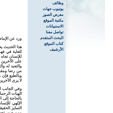
وظائف
يوتيوب جهات
معرض الصور
مكتبة الموقع
الاستبيانات
تواصل معنا
البحث المتقدم
ورد عن الإما
كتاب الموقع
هذا الحديث يع
الأرشيف
للغاية في فه
للإنسان تجاه 
على الآخرين 
والتعبد له وا
من رضا ومقبول
وبالطبع فإن م
لا يرى الآخري
وفي الجانب ال
الهبات الرحما
بالحاجة إلى ال
الإلهي للإنس
التمايز الحقي
ومن صور تجسّد