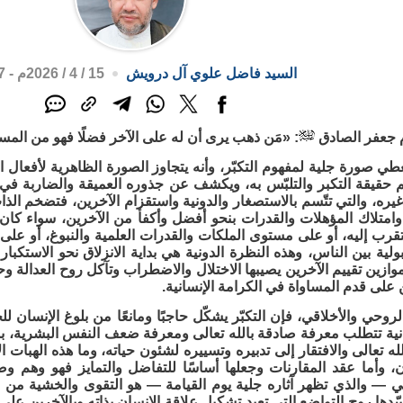
السيد فاضل علوي آل درويش
15 / 4 / 2026م - 1:17 م
م جعفر الصادق
: «مَن ذهب يرى أن له على الآخر فضلًا فهو من المستكبرين» 
طي صورة جلية لمفهوم التكبّر، وأنه يتجاوز الصورة الظاهرية لأفعال الإ
م حقيقة التكبر والتلبّس به، ويكشف عن جذوره العميقة والضاربة في 
غيره، والتي تتّسم بالاستصغار والدونية واستقزام الآخرين، فتضخم ال
وامتلاك المؤهلات والقدرات بنحو أفضل وأكفأ من الآخرين، سواء كان 
لتقرب إليه، أو على مستوى الملكات والقدرات العلمية والنبوغ، أو على
ية بين الناس، وهذه النظرة الدونية هي بداية الانزلاق نحو الاستكبا
وازين تقييم الآخرين يصيبها الاختلال والاضطراب وتآكل روح العدالة و
ن على قدم المساواة في الكرامة الإنسانية.
روحي والأخلاقي، فإن التكبّر يشكّل حاجبًا ومانعًا من بلوغ الإنسان للح
نية تتطلب معرفة صادقة بالله تعالى ومعرفة ضعف النفس البشرية، بما يس
له تعالى والافتقار إلى تدبيره وتسييره لشئون حياته، وما هذه الهبات الإل
ان، وأما عقد المقارنات وجعلها أساسًا للتفاضل والتمايز فهو وهم
قي — والذي تظهر آثاره جلية يوم القيامة — هو التقوى والخشية من ا
ها روح التواضع التي تعيد تشكيل علاقة الإنسان بذاته وبالآخرين على أ