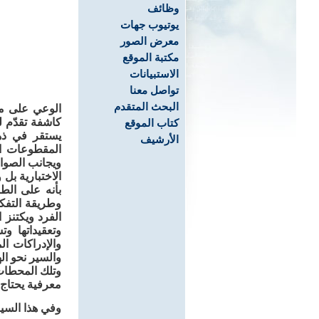
وظائف
يوتيوب جهات
معرض الصور
مكتبة الموقع
الاستبيانات
تواصل معنا
البحث المتقدم
الوعي على مس
كاشفة تقدّم 
كتاب الموقع
يستقر في ذهن
الأرشيف
المقطوعات ال
ويجانب الصواب
الاختبارية بل
بأنه على الط
وطريقة التفكي
الفرد ويكتنز 
وتعقيداتها و
والإدراكات ال
والسير نحو ال
وتلك المحطات 
معرفية يحتاج 
وفي هذا السي