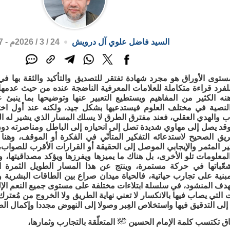
السيد فاضل علوي آل درويش
24 / 3 / 2026م - 3:57 م
توى الأوراق هو مجرد شهادة تفتقر للتصديق والتأكيد والثقة بها في
للفرد قراءة متكاملة للعلامات المعرفية الناضجة عنده من حيث عدم
ه الكثير من المفاهيم ويستطيع التعبير عنها وتوضيحها بما ينبئ 
نصية في مختلف العلوم فيستدعيها بشكل جيد، ولكنه عند أول اخت
 والهدي العقلي، فعند مفترق الطرق لا يسلك المسار الذي يشير له ال
 وقد يصل إلى مهاوي شديدة تصل إلى انحيازه إلى الباطل ومناصرته دو
ريق الصحيح لاستدعائه التفكير المتأنّي في الفكرة أو الموقف، وهنا
ر المثمر والإيجابي الموصل إلى الحقيقة أو القرارات الأقرب للصواب
المعلومات تلو الأخرى، بل هناك ما يميزها ويفرزها ويؤكد مصداقيتها، و
تشعّباتها في حركة مستمرة، وينتج عن هذا المسار الطويل الثمرة 
مبنية على تجارب حياتية، فالحياة ميدان صراع بين الطاقات البشرية 
هدف المنشود، في سلسلة ابتلاءات مختلفة على مستوى جميع النعم الإلهي
التي يصاب فيها بالانكسار لا تعني نهاية الطريق ولا الخروج من مُعتر
إلى التدقيق فيها واستخلاص العِبر وصولا إلى النهوض مجددا وإكمال الط
اق تكتسب كلمة الإمام الحسين
المتعلّقة بالتجارب وثمارها،