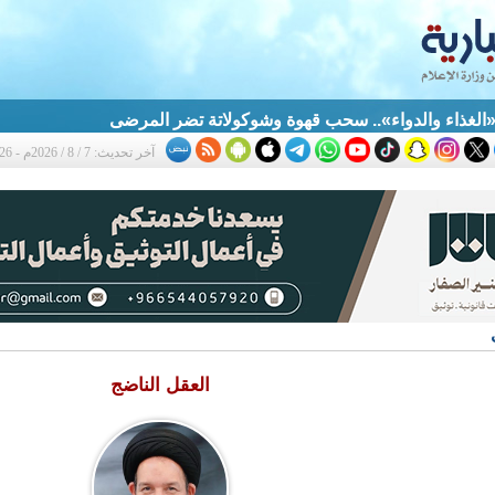
الغذاء والدواء».. سحب قهوة وشوكولاتة تضر المرضى
آخر تحديث: 7 / 8 / 2026م - 12:26 ص
العقل الناضج