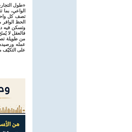
الواعي، بما 
تصف كل واحدة
الحظ الوافر م
وتسكن فيه دو
فالعقل لا يُمن
من طويلة تصقل
عمله ورصيده 
على التكيّف م