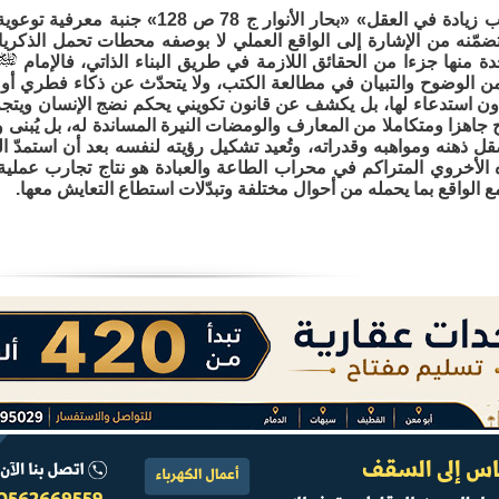
«طول التجارب زيادة في العقل» «بحار الأن
تتضمّنه من الإشارة إلى الواقع العملي لا بوصفه محطات تحمل الذكر
 منها جزءا من الحقائق اللازمة في طريق البناء الذاتي، فالإمام
ن الوضوح والتبيان في مطالعة الكتب، ولا يتحدّث عن ذكاء فطري أو قد
ن استدعاء لها، بل يكشف عن قانون تكويني يحكم نضج الإنسان ويتجه ب
َح جاهزا ومتكاملا من المعارف والومضات النيرة المساندة له، بل يُبنى وي
 ذهنه ومواهبه وقدراته، وتُعيد تشكيل رؤيته لنفسه بعد أن استمدّ 
الأخروي المتراكم في محراب الطاعة والعبادة هو نتاج تجارب عملية ا
ع الواقع بما يحمله من أحوال مختلفة وتبدّلات استطاع التعايش معها.