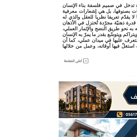
وار ج 78 ص 128» جنبة معرفية توعوية تدخل في صميم فلسفة بناء الإنسان
يات بصنوفها، بل هي إشعارات معرفية
لا يقدّم تعريفا نظريا للعقل والذي له
رة ذهنيّة مجرّدة تُختزل في الأذهان
ه نحو طريق النضج والإثمار العملي،
تراكم ويتوسّع بقدر ما يمرّ به الإنسان
التعرف عليها في ميدان عملي، كما أن
ستغلّ فيها أوقاته، وعمل من خلالها