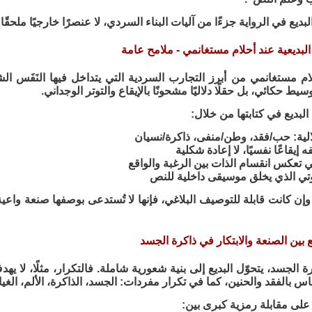
بديع في الرواية جزءًا من آليات البناء السردي، لا عنصرًا خارجيًا ملحقًا 
غة البديعية عند أحلام مستغانمي - ملامح عامة
حلام مستغانمي من أبرز التجارب السردية التي يتداخل فيها النَفَس الش
ط حكائي، بل حقلًا دلاليًا مشحونًا بالإيقاع والتوتر الوجداني.
البديع في كتابتها من خلال:
دلالية: حب/فقد، وطن/منفى، ذاكرة/نسيان
 إيقاعًا نفسيًا، لا إعادة شكلية
تي تعكس انقسام الذات بين الرغبة والواقع
وتي الذي يخلق موسيقى داخلية للنص
وإن كانت قابلة للتوصيف البلاغي، فإنها لا تُستدعى بوصفها صنعة واعية
ديع بين الصنعة والابتكار في ذاكرة الجسد
ة الجسد، يتحوّل البديع إلى بنية شعورية شاملة. فالتكرار، مثلًا، لا 
 بالفقد والحنين، كما في تكرار مفردات: الجسد، الذاكرة، الألم، الغي
 على مقابلة رمزية كبرى بين: