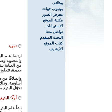
وظائف
يوتيوب جهات
معرض الصور
مكتبة الموقع
الاستبيانات
تواصل معنا
البحث المتقدم
كتاب الموقع
تمهيد
الأرشيف
ارتبط علم الب
والمعنوية وضب
من العناية بب
جديدة، تتجاوز 
وانطلاقًا من 
أسلوبية، وذلك
تحوّل البديع م
أولًا: البد
نشأ علم البدي