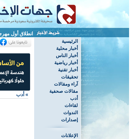
انطلاق أول مهرج
الرئيسية
أخبار محلية
أخبار الناس
أخبار رياضية
أخبار تقنية
تحقيقات
آراء ومقالات
مقالات صحفية
»
أدب
أدب
لقاءات
الندوات
إصدارات
الإعلانات