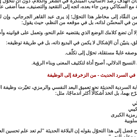
ان الهدف رصد الأساليب المبتكرة في الشعر والكلام، دون أن تتحوّل إ
 مع السكاكي ومن جاء بعده، اتجه إلى التقعيد والتصنيف، مما أضفى على ا
ن النقّاد إلى مخاطر هذا التحوّل؛ إذ يرى عبد القاهر الجرجاني، وإن لم
كمن في المحسّن لذاته، بل في موقعه من النظم، حيث يقول:
ا أن تضع كلامك الوضع الذي يقتضيه علم النحو، وتعمل على قوانينه وأصو
ق، يتبيّن أن الإشكال لا يكمن في البديع ذاته، بل في طريقة توظيفه:
وصفه غايةً مستقلة، تحوّل إلى تكلّف.
لنسيج الدلالي، أصبح أداة لتكثيف المعنى وبناء الرؤية.
ديع في السرد الحديث - من الزخرفة إلى الوظيفة
ابة السردية الحديثة نحو تعميق البعد النفسي والرمزي، تغيّرت وظيفة 
ح بهما، بل اتخذ أشكالًا أكثر اندماجًا، مثل:
لي
كيبي
لرمزية الكبرى
سلوبية
 فضل إلى هذا التحوّل بقوله إن البلاغة الحديثة ”لم تعد علم تحسين العب
ب وعلم النص“.