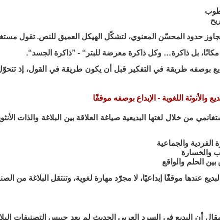
طوب
يح
جاوز حدود المحسّن المعنوي، لتشكّل الهيكل العميق للنص. تقول مستغ
انًا، بل ذاكرة… وكل ذاكرة معرضة للبتر“ - ”ذاكرة الجسد“.
ديع بوصفه طريقة في التفكير قبل أن يكون طريقة في القول، إذ تتحوّل ال
ديع والأنوثة اللغوية - الإبداع بوصفه موقفًا
تغانمي من خلال لغتها البديعية صياغة العلاقة بين البلاغة والذات الأنثوية
ة الفردية والجماعية
ب والخسارة
بين الحلم والواقع
بديع عندها موقفًا إبداعيًا، لا مجرّد مهارة لغوية، وتنتقل البلاغة من الصنع
ال أن البديع في السرد العربي الحديث لم يعد حبيس التصنيفات البلاغي