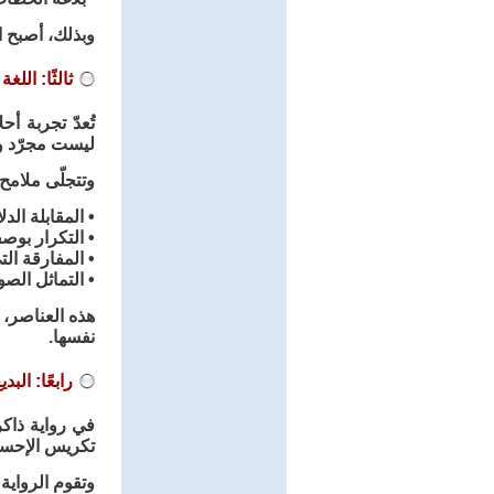
وبذلك، أصبح ال
ثالثًا: الل
تُعدّ تجربة أ
ليست مجرّد وسي
وتتجلّى ملامح 
• المقابلة ال
• التكرار بوصفه
• المفارقة ال
• التماثل الص
هذه العناصر، 
نفسها.
رابعًا: الب
في رواية ذاكر
تكريس الإحساس
وتقوم الرواية