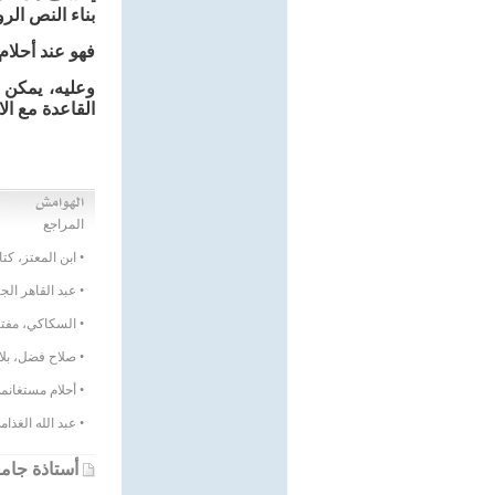
بناء النص الرو
فهو عند أحلام
وعليه، يمكن 
القاعدة مع الا
المراجع
• ابن المعتز، كت
• عبد القاهر الج
• السكاكي، مفتاح
• صلاح فضل، بلا
• أحلام مستغانمي
• عبد الله الغذا
أستاذة جامع