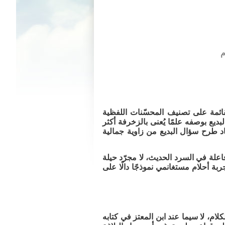
لقائمة على تصنيف المحسّنات اللفظية
يع بوصفه علمًا يُعنى بالزخرفة أكثر
أعاد طرح سؤال البديع من زاوية جمالية
اعلة في السرد الحديث، لا مجرّد حيلة
ربة أحلام مستغانمي نموذجًا دالًا على
ام، لا سيما عند ابن المعتز في كتابه