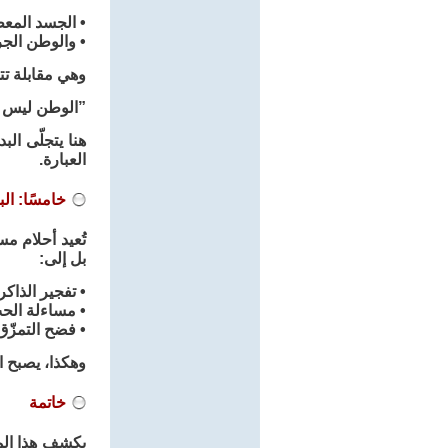
• الجسد المع
• والوطن الجر
وهي مقابلة تت
”الوطن ليس مك
هنا يتجلّى الب
العبارة.
خامسًا: الب
تُعيد أحلام مس
بل إلى:
• تفجير الذاكر
• مساءلة الح
• فضح التمزّق 
وهكذا، يصبح ال
خاتمة
يكشف هذا المق