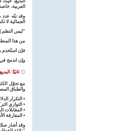
البديع، حيث ك
العربية، خاصة
وقد نبّه عدد م
الجمالية لا ت
”ليس النظم إل
من هذا المنطل
فإن استُخدم ب
وإن اندمج في ا
ثانيًا: الب
مع تحوّل الكت
والطباق المصرّ
• التكرار الدلا
• التوازي التر
• المقابلات ا
• المفارقة الأ
وقد أشار صلاح
”بلاغة الخطا