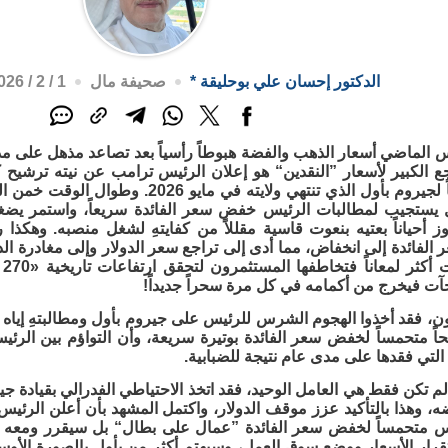
الدكتور إحسان علي بوحليقة
*
صحيفة مال
1 / 2 / 2026م - 12:56 م
الماضي أسعار الذهب والفضة هبوطاً رأسياً بعد تصاعد مذهل على مد
جع الكبير لأسعار ”النقدين“ هو إعلان الرئيس ترامب عن نيته ترشيح
الفدرالي خلفاً لجيروم بأول الذي تنتهي ولا
ول يستجيب لمطالبات الرئيس خفض سعر الفائدة سريعاً، واستمر يض
جاوز أحياناً بعتيه بنعوت قاسية مقللاً من كفايتهِ لشغل منصبه. وه
الفائدة إلى انخفاض، مما أدى إلى تراجع سعر الدولار وإلى مغادرة الدو
ال
ت فيخرج من أكمامه في كل مرة سحراً جديداً!
ن، فقد أخذوا الهجوم الشرس للرئيس على جيروم بأول ومطالبتهِ إياه 
 متحمساً لخفض سعر الفائدة بوتيرة سريعة، وأن التواؤم بين الرئيس 
 التي فقدها على مدى عام نتيجة للضبابية.
لم تكن فقط هي العامل الوحيد، فقد اتخذ الاحتياطي الفدرالي بقيادة جيوم
فضه، وهذا بالتأكيد عزز موقف الدولار، واكتمل المشهد بأن أعلن ال
 متحمساً لخفض سعر الفائدة ”عمال على بطال“ بل سيقرر ومعه مجل