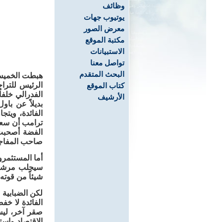
وظائف
يوتيوب جهات
معرض الصور
مكتبة الموقع
الاستبيانات
تواصل معنا
البحث المتقدم
هبطت الخميس 
الرئيس للترا
كتاب الموقع
الأرشيف
بديلاً عن با
الفائدة، ويت
ترامب أن سعر 
صاحب المفاجآ
أما المستثمرو
سيجلب مرشحاً
شيئاً من قوته
لكن الضبابية 
الفائدة لا خ
صقر آخر، ليس