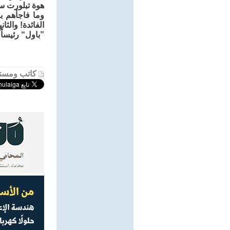
هوة تبلورت سر
وما فاجأهم ب
الفائدة! والث
”باول“ رئيساً 
كاتب ومستش