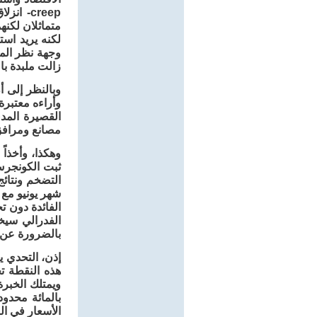
creep- 
متماثلان لكنه
لكنه يريد است
وجهة نظر المس
زالت ملبدة با
وبالنظر إلى 
وأراءه معتبرة
القصيرة المد
مصانع ومرافق
وهكذا، وأخذاً
ثبت الكونجرس
شهر يونيو مع 
الفائدة دون ت
بالضرورة عن 
إذن، التحدي ي
هذه النقطة ت
الأسعار في ال