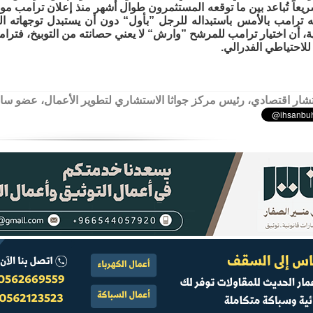
يعاً تُباعد بين ما توقعه المستثمرون طوال أشهر منذ إعلان ترامب مو
ه ترامب بالأمس باستبداله للرجل ”بأول“ دون أن يستبدل توجهاته ا
انية، أن اختيار ترامب للمرشح ”وارش“ لا يعني حصانته من التوبيخ، فتر
للاحتياطي الفدرالي.
ار اقتصادي، رئيس مركز جواثا الاستشاري لتطوير الأعمال، عضو 