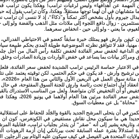
انزلاق المهمة عن أهدافها» وليس لرغبات ترامب! وهكذا يكون ترامب قد
ما متشابهان في أن لهما توجهاً مستقلاً. وهكذا، وكأن ترامب يقول إنه 
بدال جيروم بأول بشخص أكثر تمكناً و”ذكاءً“، إذ لا ننسى أن ترامب ن
تثمرين - زوال دافع اللجوء إلى ملاذات مثل الذهب والفضة ولو إلى حي
لغيوم، ما يعني - ولو إلى حين - انخفاض سعرهما.
أن كيفن وارش فهو يمتلك خبرة سابقاً كعضو في الاحتياطي الفدرالي
 مهنياً، فقد لا تتوافق نظرته الموضوعية طويلة المدى بحكم طبيعة سي
ى الداعية لخفض سعر الفائدة لخفض تكلفة رأس المال من أجل جلب ا
 ومراكز بيانات بما يساعد في خفض الواردات وزيادة الصادرات وخلق 
 في الاعتبار حماسة الرئيس ترامب الشديدة لخفض سعر الفائدة، فلعل 
 ترشيح وارش - قد يكون في حكم الحتمي، لكن توقيته يعتمد على نتائج
التضخم و
انعقاد أول اجتماع تحت رئاسة وارش للجنة السوق المفتوحة، في حال 
خفيض أو أن التخفيض كان متواضعاً. ولعل من المناسب الاستدراك بالقو
الفدرالي سيخفض سعر الفا
”محاباة“ بل عن معطيات السوق.
كمن في أن يتحلى المرشح الجديد بالقوة والجَلَد للحفاظ على استقلالية
حديداً هي ما سيكون محل نقاش مستفيض في الكونغرس، كون ان المر
ولايات المتحدة هي الفيصل في كيف سيكون عليه الوئام بين الرجلين. ا