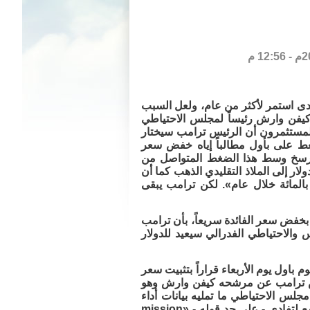
ى استمر لأكثر من عام، ولعل السبب
 كيفن وارش رئيساً لمجلس الاحتياطي
يته في مايو 2026. وطوال الوقت خمن المستثمرون أن الرئيس ترامب سيختار
غط على بأول مطالباً إياه خفض سعر
كذا رسخ وسط هذا الضغط المتواصل من
لار إلى الملاذ التقليدي الذهب كما أن
فضة أصحبت أكثر لمعاناً فتخاطفها المستثمرون لتحقق ارتفاعات تاريخية «270 بالمائة خلال عام». لكن ترامب يبقى
بخفض سعر الفائدة سريعاً، بأن ترامب
والاحتياطي الفدرالي سيعيد للدولار
 باول يوم الأربعاء قراراً بتثبيت سعر
رئيس ترامب عن مرشحه كيفن وارش وهو
س الاحتياطي ما تمليه بيانات أداء
الاقتصاد واستقرار الأسعار ووضع سوق العمل، وسيهتم أكثر من بأول بالصورة الأوسع لتفادي - على حد قوله - «mission