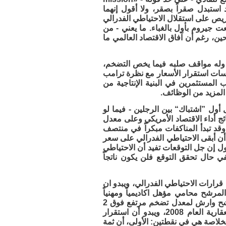
 استبدل صقراً بصقر، ولا أقول إنهما
حريص على استقلال الاحتياطي الفدرالي
عت جيروم بأول بالغباء. ما يعني - من
ن، رغم أن آفاق الاقتصاد العالمي ما
، وله مواقف صلبه فيما يخص التضخم،
اسات استقرار الأسعار مع نظرة ترامب
لمستثمرين في البنية الإنتاجية من
المزيد من الوظائف.
أول ”اشتباك“ بين الرجلين - فيما لو
 أداء الاقتصاد الأمريكي وعلى معدل
نتائج متانة سوق العمل في الربعين الأول والثاني من هذا العام «2026»، وقد تبدأ المناكفات مبكراً في منتصف
أن أبقى الاحتياطي الفدرالي على سعر
ل إن جل التوقعات تفيد أن الاحتياطي
ئدة مرتين هذا العام أولاهما في يونيو 2026، وهكذا ففي حال تحقق التوقع فلن يكون ناتجاً
 قرارات الاحتياطي الفدرالي، ويبدو ان
شح محامي مؤهل اكاديمياً ومهنياً
ويمتلك الخبرة، وتاريخه يشير إلى أنه ”صقر“ لن يتدثر بجلباب ترامب، فقابلية المرشح وارش لمعدل تضخم مرتفع فوق 2
بالمائة محدودة استدلالاً بفترة عمله السابقة تحت بيرنانكي إبان أزمة الرهونات العقارية العام 2008، ويبدو أن استقرار
لخلاصة هي في نقطتين: الأولى، أن ثمة