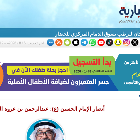
ان للرطب بسوق الدمام المركزي للخضار
آخر تحديث: 5 / 8 / 2026م - 10:12 م
أنصار الإمام الحسين (ع): عبدالرحمن بن عروة ال