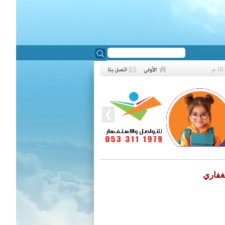
❮
غفاري