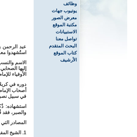
وظائف
يوتيوب جهات
معرض الصور
مكتبة الموقع
الاستبيانات
تواصل معنا
البحث المتقدم
عبد الرحمن ب
استُشهدوا معه
كتاب الموقع
الأرشيف
الاسم والنسب:
إليها الصحابي
الأوفياء للإم
دوره في كربل
أصحاب الإمام
في سبيل نصرة
استشهاده: ذُ
والصبر، فقد ق
المصادر التي 
1. الشيخ المفيد - الإرشاد «ج 2، ص 109»: عدّ عبد الرحمن بن عروة الغفاري من شهداء الطف.