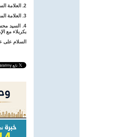
2. العلامة السماوي - إبصار العين في أنصار الحسين «ص 111»: ذكره مع أخيه عبد الله بن عروة بن حراق الغفاري.
3. العلامة المجلسي - بحار الأنوار «ج 45، ص 20»: أشار إلى وجوده ضمن أصحاب الإمام الحسين
بكربلاء مع ال
السلام على عب