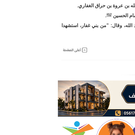
.
43»: ذكره بالنص مع أخيه عبد الله، وقال: ”من بني غفار، استشهدا