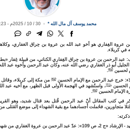
محمد يوسف آل مال الله
*
30 / 10 / 2025م - 11:23 ص
ن عروة الغِفاري هو أخو عبد الله بن عروة بن حِراق الغفاري، وكلاه
 في كربلاء.
 عبد الرحمن بن عروة بن حِراق الغِفاري الكناني، من قبيلة غِفار «بط
 الجليل أبو ذر الغفاري رضي الله عنه، وكان عبد الرحمن وأخوه عبد ال
ام لحسين
.
اء: خرج عبد الرحمن مع الإمام الحسين
من مكة إلى كربلاء، وقاتل
 الحسين
، واستُشهد في الهجمة الأولى قبل الظهر، مع أخيه عبد الل
 الإمام الحسين
.
كر في كتب المقاتل أنّ عبد الرحمن قُتل بعد قتال شديد، وهو القرين
ُتلا متجاورين، فحُملت أجسادهما مع بقية الشهداء إلى موضع القتلى 
ذكرته: