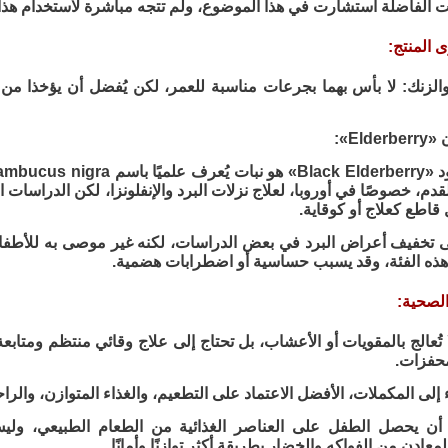
 الفاضلة استشارت في هذا الموضوع، ولم تتجه مباشرة لاستخدام هذا ال
 المنتج:
فيتامين C والزنك: لا بأس بهما بجرعات مناسبة للعمر، لكن يُفضل أن يؤخذا
Eld»:
قدم، خصوصًا في أوروبا، لعلاج نزلات البرد والإنفلونزا، لكن الدراسات ا
قاطع كعلاج أو كوقاية.
 تخفيف أعراض البرد في بعض الدراسات، لكنه غير موصى به للأطفال 
هذه الفئة، وقد يسبب حساسية أو اضطرابات هضمية.
لصحية:
ا تُعالج بالمقويات أو الأعشاب، بل تحتاج إلى علاج وقائي منتظم ومتا
لمحفزات.
وء إلى المكملات، الأفضل الاعتماد على التطعيم، والغذاء المتوازن، وال
ا أن يحصل الطفل على العناصر الغذائية من الطعام الطبيعي، و
لمعادن من الفواكه والخضار بطريقة أكثر توازنًا وأمانًا.