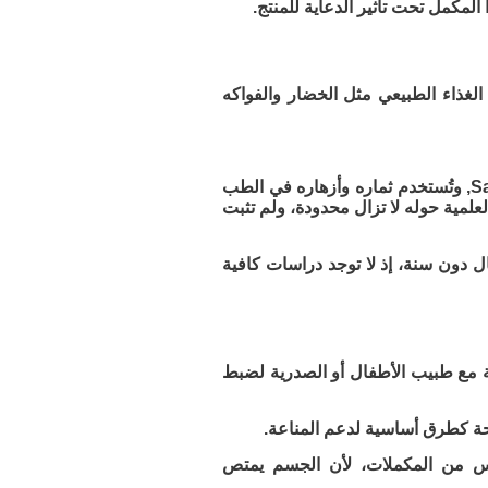
مكمل تحت تأثير الدعاية للمنتج.
 من الغذاء الطبيعي مثل الخضار والفواكه
البلسان الأسود «Black Elderberry» هو نبات يُعرف علميًا باسم Sambucus nigra, وتُستخدم ثماره وأزهاره في الطب
لعلمية حوله لا تزال محدودة، ولم تثبت
دون سنة، إذ لا توجد دراسات كافية
بعة مع طبيب الأطفال أو الصدرية لضبط
راحة كطرق أساسية لدعم المناعة.
ليس من المكملات، لأن الجسم يمتص