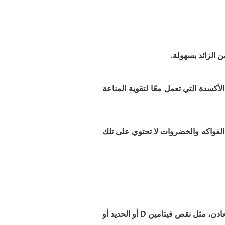
الزائد بسهولة.
أكسدة التي تعمل معًا لتقوية المناعة
الفواكه والخضروات لا تحتوي على تلك
فقط في حالات خاصة وتحت إشراف الطبيب، عند نقص مثبت في الفيتامينات أو المعادن، مثل نقص فيتامين D أو الحديد أو