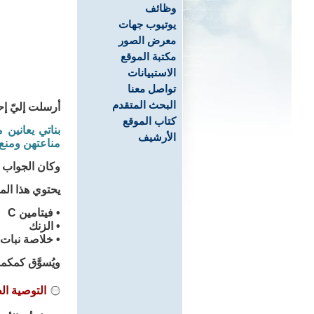
وظائف
يوتيوب جهات
معرض الصور
مكتبة الموقع
الاستبيانات
تواصل معنا
البحث المتقدم
أرسلت إليّ إح
كتاب الموقع
بناتي يعانين
الأرشيف
مناعتهن ومنع 
وكان الجواب ك
يحتوي هذا الم
• فيتامين C
• الزنك
• خلاصة نبات البلسا
ويُسوَّق كمكم
التوصية الط