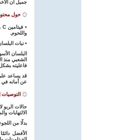
جميل أن الأخت
حول محتوى
• 
واللحوم.
• نبات البلسان «erberry
الشعبي منذ ال
فاعليته بشكل 
قد يساعد على
عن أمانه في 
التوصيات ا
حالات الربو ل
الالتهابات وا
بدلًا من اللج
الأفضل دائمً
الفيتامينات وا