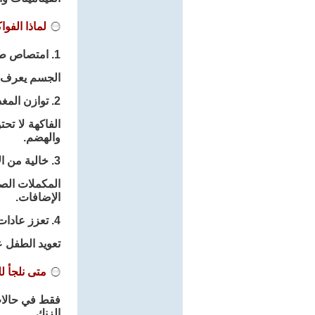
لماذا الف
1. امتصاص طبيعي ومتدرج:
الجسم يعرف ك
2. توازن المغذيات:
الفاكهة لا تح
والهضم.
3. خالية من الإضافات:
المكملات الصن
الإضافات.
4. تعزز عادات غذائية صحية:
تعويد الطفل عل
متى نلجأ ل
الزنك.