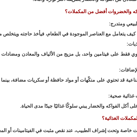
واكه والخضروات أفضل من المكملات؟
يف يتعامل مع العناصر الموجودة في الطعام، فيأخذ حاجته ويتخلص من 
توي فقط على فيتامين واحد، بل مزيج من الألياف والمعادن ومضادات ال
اعية قد تحتوي على منكّهات أو مواد حافظة أو سكريات مضافة، بينما 
ى أكل الفواكه والخضار يبني سلوكًا غذائيًا جيدًا مدى الحياة.
لمكملات الغذائية؟