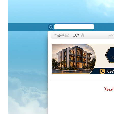
❮
لربو؟