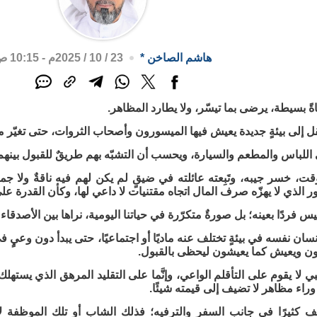
هاشم الصاخن
*
23 / 10 / 2025م - 10:15 ص
ً بسيطة، يرضى بما تيسّر، ولا يطارد المظاهر.
قل إلى بيئةٍ جديدة يعيش فيها الميسورون وأصحاب الثروات، حتى تغيّر مي
في اللباس والمطعم والسيارة، ويحسب أن التشبّه بهم طريقٌ للقبول بينهم
ت، خسر جيبه، وتَبِعته عائلته في ضيقٍ لم يكن لهم فيه ناقةٌ ولا ج
ر الذي لا يهزّه صرف المال اتجاه مقتنيات لا داعي لها، وكأن القدرة عل
س فردًا بعينه؛ بل صورةٌ متكرّرة في حياتنا اليومية، نراها بين الأصدقاء 
نسان نفسه في بيئةٍ تختلف عنه ماديًا أو اجتماعيًا، حتى يبدأ دون وعيٍ ف
ون ويعيش كما يعيشون ليحظى بالقبول.
بي لا يقوم على التأقلم الواعي، وإنَّما على التقليد المرهق الذي يست
وراء مظاهر لا تضيف إلى قيمته شيئًا.
تلف كثيرًا في جانب السفر والترفيه؛ فذلك الشاب أو تلك الموظفة ل