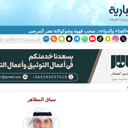
الغذاء والدواء».. سحب قهوة وشوكولاتة تضر المرضى
آخر تحديث: 7 / 8 / 2026م - 12:26 ص
سباق المظاهر