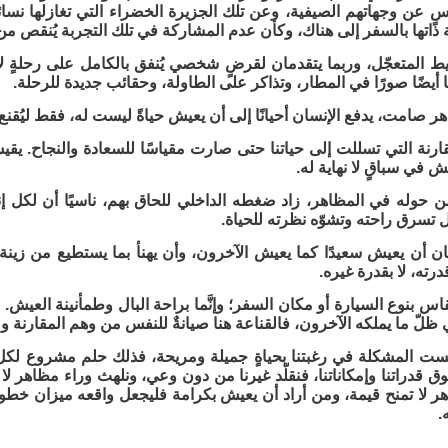
سٍ عن وجهاتهم الصيفية، وعن تلك الجزيرة الخضراء التي تغازلها نسا
ة ذاتها بالسفر إلى هناك، وكأن عدم المشاركة في تلك التجربة يُنقص من
ط المتعجّل، وربما يتقدمان لقرضٍ شخصي يُنفق بالكامل على رحلةٍ ل
ا أيضًا صورًا في المطار، وتذاكر على الطاولة، وحقائب جديدة للرحلة.
هر صامت، يدفع الإنسان أحيانًا إلى أن يعيش حياةً ليست له، فقط ليُقنع
قارنة التي تسللت إلى حياتنا حتى صارت مقياسًا للسعادة والنجاح. يقيس
 في سباقٍ لا نهاية له.
ن حوله في المظاهر، زاد ضغطه الداخلي للحاق بهم، ناسيًا أن لكل إن
بل تسرق راحته وتشوّه نظرته للحياة.
ن أن يعيش سعيدًا كما يعيش الآخرون، وأن يهنأ بما يستطيع من زينة
درته، لا بقدرة غيره.
ُقاس بنوع السيارة أو مكان السفر؛ وإنَّما براحة البال وطمأنينة العي
ي ظلّ ما يملكه الآخرون، فالقناعة هنا صيانةٌ للنفس من وهم المقارنة و
ليست المشكلة في رغبتنا بحياةٍ جميلة ومريحة، فذلك حلم مشروع لك
ق قدراتنا وإمكاناتنا، فنقلّد غيرنا من دون وعي، ونلهث وراء مظاهر لا ت
هر لا تمنح قيمة، ومن أراد أن يعيش بكرامة فليجعل واقعه ميزان خطواته
.