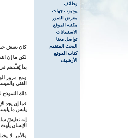
وظائف
يوتيوب جهات
معرض الصور
مكتبة الموقع
الاستبيانات
تواصل معنا
البحث المتقدم
كان يعيش حياة
كتاب الموقع
لكن ما إن انت
الأرشيف
بدأ يُقلّدهم 
ومع مرور الوق
الغني والميسو
ذلك النموذج لي
فما إن يجد الإ
يلبس ما يلبس
إنه تعايشٌ سل
الإنسان يلهث 
والأمر لا يخ