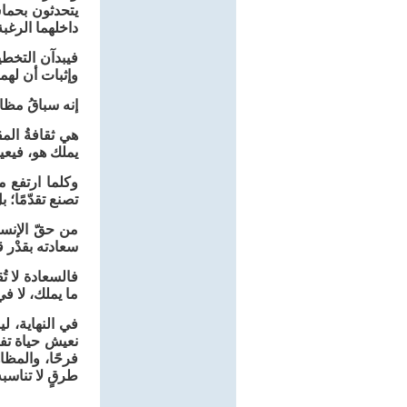
يتحدثون بحما
داخلهما الرغب
فيبدآن التخطي
وإثبات أن لهم
إنه سباقُ مظا
هي ثقافةُ الم
يملك هو، فيعيش
وكلما ارتفع م
تصنع تقدّمًا؛ 
من حقّ الإنسا
سعادته بقدْر ق
فالسعادة لا ت
ما يملك، لا ف
في النهاية، 
نعيش حياة تفو
فرحًا، والمظا
طرقٍ لا تناسبه