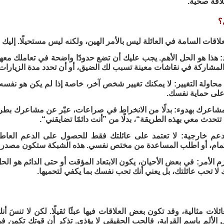
لاقة صحية.
؟
علاقات السامة في العائلة ليس بالأمر الهين، ولكنه ليس مستحيلًا. إليك
 هذا هو الحل الأهم. يجب عليك أن تضع حدودًا واضحة في تعاملك معهم. 
لمشاركة في نقاشات معينة تسبب لك الضيق، أو أن تحدد مدة الزيارات.
حاولة التغيير: لا يمكنك تغيير شخص آخر، خاصة إذا لم يكن هو نفسه ي
لى حماية نفسك.
مشاعرك بهدوء: بدلًا من الانخراط في صراعات، عبّر عن مشاعرك بطري
تتحدث معي بهذه الطريقة“، بدلًا من ”أنت دائمًا تضايقني“.
دعم خارجية: لا تعتمد على عائلتك فقط للحصول على الدعم العاط
ام، أو اطلب المساعدة من مختص نفسي. هذه الشبكة ستكون مصدر 
ا لزم الأمر: في بعض الأحيان، يكون الابتعاد المؤقت أو حتى الدائم هو 
نك لا تحب عائلتك، بل يعني أنك تحب نفسك بما يكفي لتحميها.
لات مثالية، وقد تكون بعض العلاقات فيها عبئًا ثقيلًا. لكن لا تنس
ل الألم باسم القرابة، فالحب الحقيقي لا يؤذي. تذكر أن قوتك تكمن 