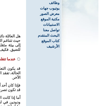
وظائف
يوتيوب جهات
معرض الصور
مكتبة الموقع
الاستبيانات
تواصل معنا
البحث المتقدم
هل العائلة دائ
حيث تتناغم ال
كتاب الموقع
إلى بيئة مثق
الأرشيف
للضيق. فكيف ن
عندما تتق
قد يكون التعا
الحالة، تفقد
الآخر.
فإذا كان أحد 
قد تكون تصرفا
أما إذا كانت 
ودودين في لح