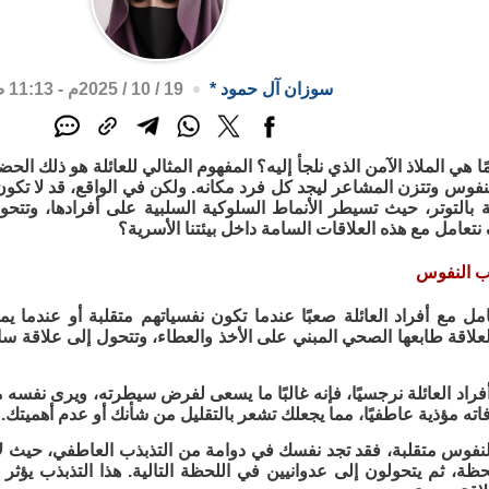
سوزان آل حمود
*
19 / 10 / 2025م - 11:13 ص
مًا هي الملاذ الآمن الذي نلجأ إليه؟ المفهوم المثالي للعائلة هو ذلك الح
نفوس وتتزن المشاعر ليجد كل فرد مكانه. ولكن في الواقع، قد لا تكون
لة بالتوتر، حيث تسيطر الأنماط السلوكية السلبية على أفرادها، وتت
تعامل مع هذه العلاقات السامة داخل بيئتنا الأسرية؟
لب النفوس
مل مع أفراد العائلة صعبًا عندما تكون نفسياتهم متقلبة أو عندما 
 العلاقة طابعها الصحي المبني على الأخذ والعطاء، وتتحول إلى علاق
أفراد العائلة نرجسيًا، فإنه غالبًا ما يسعى لفرض سيطرته، ويرى نفسه
ته مؤذية عاطفيًا، مما يجعلك تشعر بالتقليل من شأنك أو عدم أهميتك.
النفوس متقلبة، فقد تجد نفسك في دوامة من التذبذب العاطفي، حيث لا 
ظة، ثم يتحولون إلى عدوانيين في اللحظة التالية. هذا التذبذب يؤث