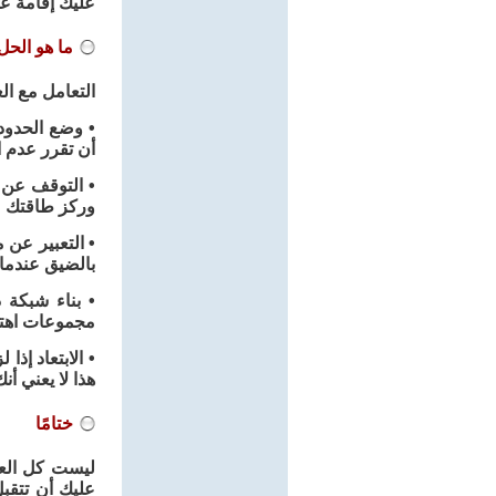
عليك إقامة ع
ما هو الحل
التعامل مع ال
• وضع الحدود:
أن تقرر عدم ا
• التوقف عن م
وركز طاقتك ع
• التعبير عن 
بالضيق عندما 
• بناء شبكة 
مجموعات اهتم
• الابتعاد إذ
هذا لا يعني أ
ختامًا
ليست كل العائ
عليك أن تتقب