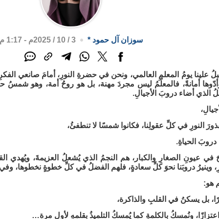
سوزان آل حمود
*
3 / 10 / 2025م - 1:17 م
ُقبلُ علينا يومُ المعلمِ العالمي، ونحن في حضرةِ النورِ، أمامَ صانعي الفكرِ 
أدّوها أمانةً، فالمعلّمُ ليس مجردَ مهنة، بل هو روحُ أمة، وهو شمسُ 
لُ الذي أضاء دروبَ الأجيالِ.
جيالِ،
رَ النورِ في كلِّ عقولِنا، فكانوا شمسًا لا تنطفئُ،
دروبَ الحياةِ.
في عيونِ الصغارِ والكبار، هم النجمُ الذي يُشعلُ العزيمةَ، ويُهدي القلو
، وينيرُ دروبَنا نحوَ كلِّ سعادةٍ، فلهم الفضلُ في كلِّ خطوةٍ نخطوها، وفي كلِّ 
 هو:
ابرًا، بل يسكنُ في القلبِ والذاكرة،
عتزازًا، ونُمسكُ بالكلمةِ كما يُمسكُ التلميذُ بقلمهِ لأول مرة…