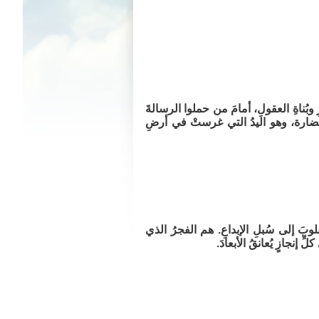
وبُناةِ العقولِ، أمامَ من حملوا الرسالةَ
حضارة، وهو اليدُ التي غرستْ في أرضِ
بَ إلى سُبلِ الإبداعِ. هم الفجرُ الذي
إنجازٍ يُعانقُ الأبعادَ.