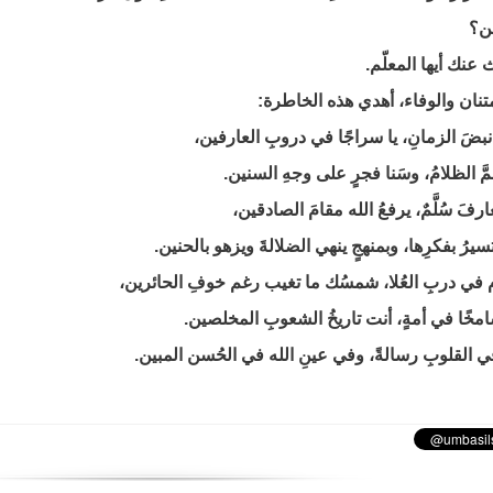
ن؟
 عنك أيها المعلّم.
نان والوفاء، أهدي هذه الخاطرة:
ا نبضَ الزمانِ، يا سراجًا في دروبِ العارفين،
 عمَّ الظلامُ، وسَنا فجرٍ على وجهِ السنين.
عارفَ سُلَّمٌ، يرفعُ الله مقامَ الصادقين،
سيرُ بفكرِها، وبمنهجٍ ينهي الضلالةَ ويزهو بالحنين.
ام في دربِ العُلا، شمسُك ما تغيب رغم خوفِ الحائرين،
مخًا في أمةٍ، أنت تاريخُ الشعوبِ المخلصين.
في القلوبِ رسالةً، وفي عينِ الله في الحُسن المبين.