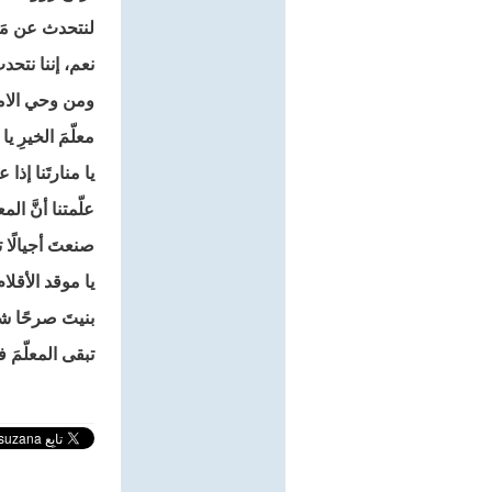
لنتحدث عن مَ
نعم، إننا نتحدث
ومن وحي الامت
معلّمَ الخيرِ ي
يا منارتَنا إذا
علّمتنا أنَّ الم
صنعتَ أجيالًا ت
يا موقد الأقل
بنيتَ صرحًا شا
تبقى المعلّمَ 