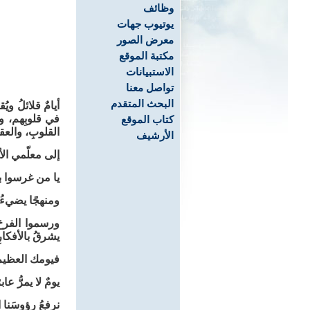
وظائف
يوتيوب جهات
معرض الصور
مكتبة الموقع
الاستبيانات
تواصل معنا
البحث المتقدم
أيامٌ قلائلُ وي
في قلوبِهم، و
كتاب الموقع
القلوبِ، والعق
الأرشيف
إلى معلّمي الأ
يا من غرسوا بذو
ومنهجًا يضيءُ 
ورسموا الفرحَ 
يشرقُ بالأفكارِ
فيومك العظيم
يومٌ لا يمرُّ ع
نرفعُ رؤوسَنا ا