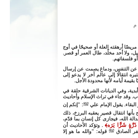
ا، مريضًا أرهقته العلة أو صحيحًا في أوج
حيل، ولا أحد مخلّد، طال العمر أو قصر.
أو فلسفاتهم.
فان عن التنفس، ودماغ يصمت عن إرسال
 انتقالًا إلى عالم آخر لا يدعو إلى
 بقيمة أيامه لأنها محدودة الأجل.
أبدية، وفي الديانات الشرقية حلقة في
ساب. وقد جاء في تراث الإسلام وأحاديث
البقاء. يقول الإمام علي
: ”إنكم إن
 بأنها انتقال قصير يعقبه البرزخ، ذلك
الة الله، فيجازى كل إنسان بما قدّم،
َرَّةٍ شَرًّا يَرَه
﴾
. وتؤكد الأحاديث أن
عفر الصادق
قوله: ”والله ما هو إلا