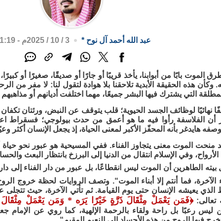
عبد الله أحمد آل نوح
*
3 / 10 / 2025م - 1:19 م
 الموت بابًا من أبوابنا، يأخذ قريبًا أو جارًا أو صديقًا، صغيرًا أو كبيرً
وكأن هذه الحقيقة الأبدية تلاحقنا بلا هوادة لتقول لنا: لا مفر من الر
مطلقة التي يشترك فيها البشر جميعًا، مهما اختلفت أديانهم أو مذاهبهم 
قفًا نهائيًا لوظائف الجسد الحيوية؛ قلب يتوقف عن النبض، ورئتان تك
 أن الفلاسفة رأوا فيه ما هو أعمق من حدث بيولوجي؛ فسقراط اعتبره
صفه هايدغر بأنه المحفّز الأكبر لمعنى الحياة، إذ يجعل الإنسان أكثر وعيًا
قد منحت الموت معنى يتجاوز الفناء. ففي المسيحية هو عبور نحو حياة 
لأرواح، وفي الإسلام انتقال من الدنيا إلى البرزخ بانتظار البعث والح
بيته الطاهرين أن الموت ليس انقطاعًا، بل عبور من دار الفناء إلى دار 
اء الآخرة، فما أنتم إلا أبناء الموت“. وتصف الروايات لحظة خروج الروح
 الذي يعيشه الإنسان حتى يوم القيامة. ثم تأتي الآخرة، حيث تتجلى عد
﴿
فَمَن يَعْمَلْ مِثْقَالَ ذَرَّةٍ خَيْرًا يَرَه * وَمَن يَعْمَلْ مِثْقَالَ ذ
 تعالى:
 ليس رعبًا بل راحة ولقاء بالرحمة الإلهية، كما روي عن الإمام ج
ج فيها الروح من هذه الأجساد إلى النعيم المقيم“.