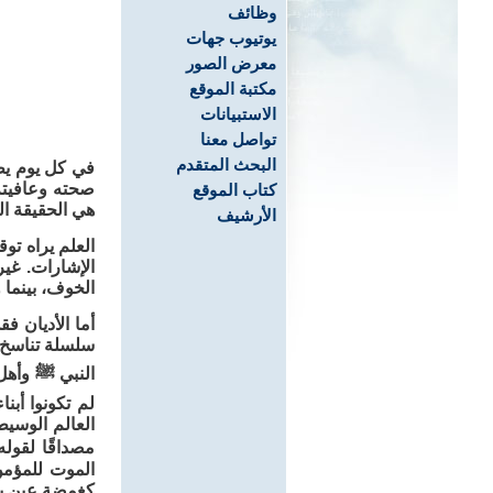
وظائف
يوتيوب جهات
معرض الصور
مكتبة الموقع
الاستبيانات
تواصل معنا
البحث المتقدم
في كل يوم يطرق
صحته وعافيته. 
كتاب الموقع
هي الحقيقة ال
الأرشيف
العلم يراه تو
الإشارات. غير
الخوف، بينما و
أما الأديان ف
سلسلة تناسخ ا
النبي ﷺ وأهل 
لم تكونوا أبن
العالم الوسيط
مصداقًا لقوله
الموت للمؤمن
كغمضة عين يخر