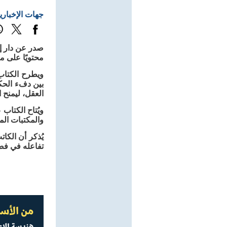
جهات الإخباري
محتويًا على م
ويطرح الكتاب 
بين دفء الحك
العقل، ليمنح 
والمكتبات الم
يُذكر أن الك
تفاعله في فض