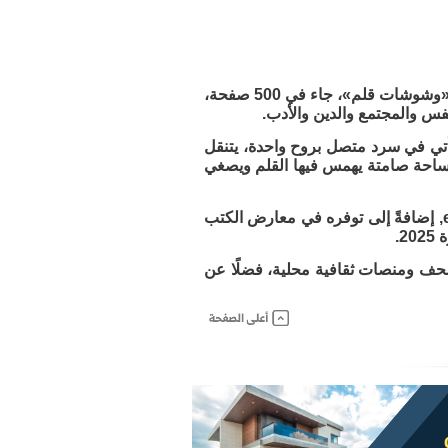
صدر عن دار إبهار للنشر والتوزيع كتاب جديد للكاتب والأديب عماد آل عبيدان بعنوان «وشوشات قلم»، جاء في 500 صفحة،
نفس والمجتمع والدين والأدب.
تأتي في سرد متصل بروح واحدة، يتنقل
مساحة صامتة يهمس فيها القلم ويصغي
ويُتاح الكتاب عبر المنصات الإلكترونية لدار إبهار من خلال الرابط: ebharbook.com, إضافةً إلى توفره في معارض الكتب
.
صحف ومنصات ثقافية محلية، فضلًا عن