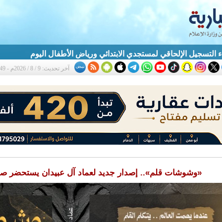
بدء التسجيل الإلحاقي لمستجدي الابتدائي ورياض الأطفال اليوم
آخر تحديث: 9 / 8 / 2026م - 10:49 ص
«وشوشات قلم».. إصدار جديد لعماد آل عبيدان يستحضر صو