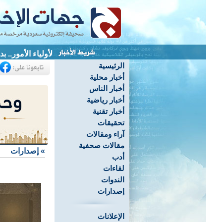
لأولياء الأمور.. 
الرئيسية
أخبار محلية
أخبار الناس
أخبار رياضية
أخبار تقنية
تحقيقات
آراء ومقالات
مقالات صحفية
»
إصدارات
أدب
لقاءات
الندوات
إصدارات
الإعلانات