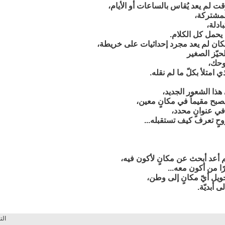
ت لم يعد يُقاس بالساعات أو الأيام،
لمشتركة،
ادلة،
يحمل كل الكلام.
كان لم يعد مجرد إحداثيات على خريطة،
حيّز الصغير
وحك،
ي امتلأ بكلّ ما لم نقله.
 هذا الشعور الجديد،
يصبح مقيماً في مكانٍ معين،
في عنوانٍ محدد،
حٍ تعرف كيف تستقبله...
 أعد أبحث عن مكانٍ لأكون فيه،
ًا من أكون معه...
ويل أيّ مكانٍ إلى وطن،
ى أبديّة.
الت