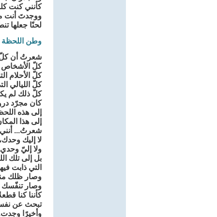
كأنني كنت كل
ووجدتَ أنت م
لحنًا جعلها ت
وطن اللحظة ال
شعرتُ أن كلّ 
كلّ الأشخاص ال
كلّ الأحلام ا
كلّ الليالي الت
كلّ ذلك لم يكن
كان مجرّد درو
إلى هذه اللحظة
إلى هذا المكا
شعرتُ... أنني 
لا إليك وحدك،
ولا إليّ وحدي،
بل إلى تلك ال
التي ذابت فيها
وصار ظلك من
وصار تنفّسك ي
كأننا كنا قطع
تبحث عن نفسها
وأخيرًا وجدت.