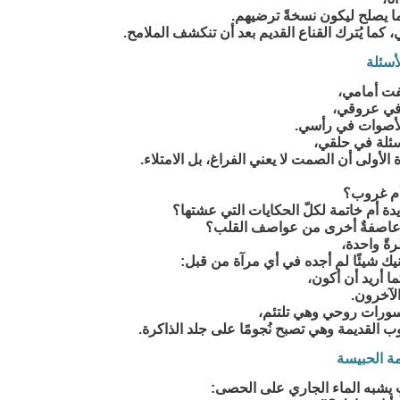
ا يصلح ليكون نسخةً ترضيهم.
 كما يُترك القناع القديم بعد أن تنكشف الملامح.
سئلة
ت أمامي،
في عروقي،
لأصوات في رأسي.
سئلة في حلقي،
لأولى أن الصمت لا يعني الفراغ، بل الامتلاء.
أم غروب؟
يدة أم خاتمة لكلّ الحكايات التي عشتها؟
م عاصفةٌ أخرى من عواصف القلب؟
ةً واحدة،
يك شيئًا لم أجده في أي مرآة من قبل:
ا أريد أن أكون،
الآخرون.
سورات روحي وهي تلتئم،
وب القديمة وهي تصبح نُجومًا على جلد الذاكرة.
ة الحبيسة
 يشبه الماء الجاري على الحصى: