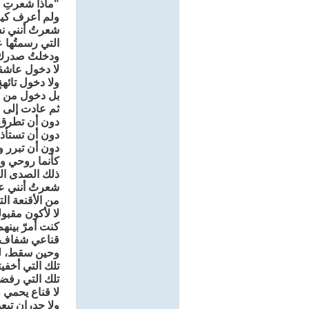
"ماذا شعرتِ و
ولم أعرف كي
شعرتُ أنني نس
التي رسمتُها
ودخلتُ صدرك.
لا دخول عاشق
ولا دخول تائه
بل دخول من 
ثم عادت إلى بي
دون أن تطرق 
دون أن تستأذ
دون أن تبرر و
كأنما روحي و
ذلك الصدى ال
شعرتُ أنني ع
من الأقنعة ال
لا لأكون مقبول
كنت أمرّ بينهم
قناعي شفاف، 
وحين سقط، لم
تلك التي أخفي
تلك التي رفض
لا قناع يحمي 
ولا جدران تبع