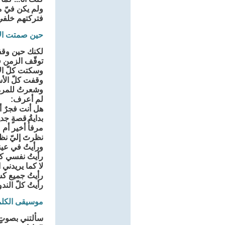
ولم يكن فيّ م
فتركتهم خلفي،
حين صمتت الأ
لكنك حين وقف
توقّف الزمن 
وسكتت كلّ ا
وقفت كلّ الأ
وشعرتُ للمرة ا
لم أعرف:
هل أنت فجرٌ 
بدايةُ قصةٍ جد
مرفأٌ أخير أ
نظرتَ إليّ نظر
ورأيتُ في عين
رأيتُ نفسي كم
لا كما يريدني 
رأيتُ جميع ك
رأيتُ كلّ الند
موسيقى الكلم
سألتني بصوتٍ