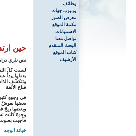
وظائف
يوتيوب جهات
معرض الصور
مكتبة الموقع
الاستبيانات
تواصل معنا
البحث المتقدم
حين ارت
كتاب الموقع
الأرشيف
نص نثري درا
ليست كلّ اللق
بعضُها يبدأ عن
وتتكشّف الذا
قناع الألفة
في وجوهٍ كثيرة
بعضها نقوشٌ ع
وبعضها ريحٌ ف
وجوهٌ كانت ت
فأجيب بصوت مك
خيانة الوجه