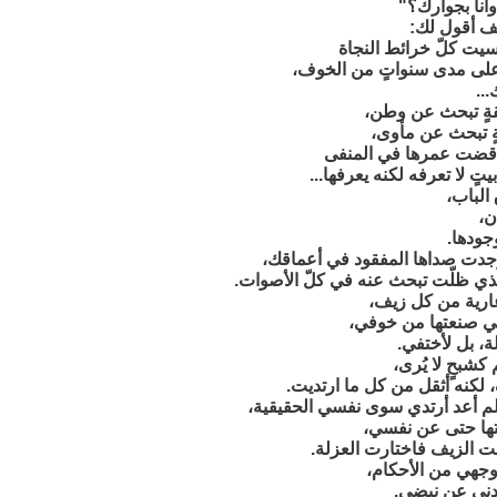
أنا بجوارك؟"
ف أقول لك:
يت كلّ خرائط النجاة
 على مدى سنواتٍ من الخوف،
..
ةٍ تبحث عن وطن،
ةٍ تبحث عن مأوى،
قضت عمرها في المنفى
تٍ لا تعرفه لكنه يعرفها...
الباب،
ن،
جودها.
جدت صداها المفقود في أعماقك،
ذي ظلّت تبحث عنه في كلّ الأصوات.
ارية من كل زيف،
تي صنعتها من خوفي،
ة، بل لأختفي.
 كشبحٍ لا يُرى،
لكنه أثقل من كل ما ارتديت.
 أعد أرتدي سوى نفسي الحقيقية،
تها حتى عن نفسي،
ت الزيف فاختارت العزلة.
وجهي من الأحكام،
دني عن نبضي.