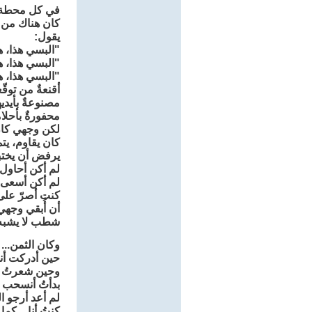
في كل محطة
كان هناك من يم
يقول:
"البسي هذا، ه
"البسي هذا، ه
"البسي هذا، ه
أقنعةٌ من توقّ
مصنوعةٌ بأيدي
محفورةٌ بأحلام
لكن وجهي كان 
كان يقاوم، يت
يرفض أن يختب
لم أكن أحاول 
لم أكن أسعى ل
كنت أصرّ على 
أن أُبقي وجهي
شطب لا يشبه 
وكان الثمن... 
حين أدركت أنه
وحين شعرتُ أن
بدأتُ أنسحب
لم أعد أرجو ال
كنتُ أنا... كما أ