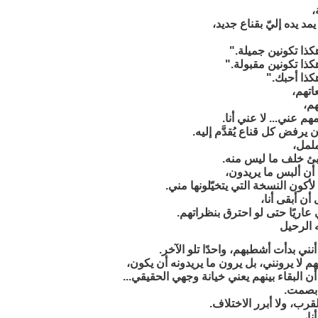
،
د يده إليّ بقناع جديد،
كذا تكونين جميلة."
كذا تكونين مقبولة."
كذا أحبك."
عاتهم،
هم،
هم عني... لا عني أنا.
يرفض كل قناع يُقدَّم إليه.
ململ،
ئ خلف ما ليس منه.
أن ألبس ما يريدون،
أكون النسخة التي يتخيّلونها مني.
أن أبقى أنا،
 عاريًا حتى لو احترق بنظراتهم.
الرحيل
أنني بدأت أشطبهم، واحدًا تلو الآخر.
م لا يرونني، بل يرون ما يريدونه أن يكون،
 البقاء بينهم يعني خيانة وجهي الحقيقي...
 بصمت.
قرب، ولا أبرر الاختلاف.
نا،