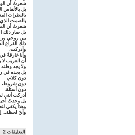
شعرتُ أن الوق
بل بالأنفاس ا
بالنظرات المتب
بالصمت الذي 
شعرتُ أن الم
بل صار ذلك ال
بين روحي ور
ذلك الفراغ الذ
وأدركت،
وأنا غارقةٌ في
أن الغريب لا 
ولا يجد وطنه 
بل يجده في رو
دون كلام،
دون شروط،
دون أسئلة.
أدركت أنني لم
بل وجدتُ أخير
وهذا يكفي لتح
وأيّ لحظة... إل
التعليقات
2