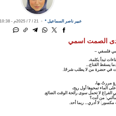
عبير ناصر السماعيل
*
21 / 7 / 2025م - 10:38 ص
دى الصمت اسمي
مي فلسفي –
اءات تبدأ بكلمة،
دما يسقط القناع...
ت في حضرة من لا يطلب شرحًا.
ٍ مررتُ بها،
لى الماء تمحوها أول ريح،
ي الفراغ لا تحمل سوى رائحة الوقت الضائع.
سألني: من أنت؟
سور: لا أدري... ربما أحد.