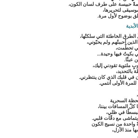
مةً حبيسة على طرف لسان الكون،
وسيقى لتحريرها،
نطق بوضوح لأول مرة.
أبدية
الطرق الخاطئة التي سلكتُها،
ذين أحببتُهم ولم يحبّوني،
لتي تحطّمت،
ي بكيتُ فيها وحيدة...
 عبثًا.
بٍ ملتوية تقودني إليك،
 بالتحديد،
ن في قلبك الذي كان ينتظرني.
للمرة الأولى أنتمي.
لحظة السحرية
 كلّ المسافات بيننا،
بسطًا في ظلي،
تماشى مع دقّات قلبي.
ةً واحدة من نسيج الكون
 منذ الأزل،