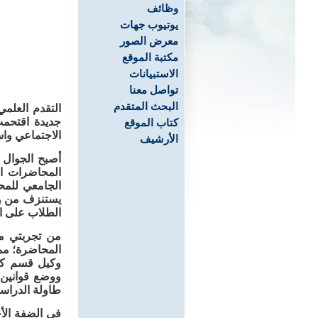
وظائف
يوتيوب جهات
معرض الصور
مكتبة الموقع
الاستبيانات
تواصل معنا
البحث المتقدم
التقدم العلمي
جديدة اقتحم
كتاب الموقع
الاجتماعي واس
الأرشيف
أصبح الجوال
المحاضرات ال
الجامعي للمح
يستنزف من وق
الطلاب على اس
من تجربتي م
المحاضرة؛ مم
وكيل قسم كلي
ووضع قوانين 
طاولة الدراسة
في الضفة الأخ