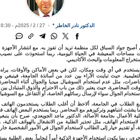
الدكتور نادر الخاطر
*
27 / 2 / 2025م - 8:30 م
 أصبح جواد السباق لكل منظمة تريد أن تفوز به. مع انتشار الأجهزة الذ
ت مساحات المعيشة في الحياة اليومية، ربما استحوذت على نصيب
تخراج المعلومات والبحث الأكاديمي.
 يستخدم في أي وقت ومكان، لكن في بعض الأماكن والأوقات، يرا
تعليمية. حيث تباينت الآراء بين عدد من أساتذة الجامعة، فينبغي 
اضرات، مثل عدم استخدام السوشيال ميديا والجوال أثناء المحاضرة،
ت المحاضرة، حيث يعتبر ذلك من باب الاحترام والذوق المتبادل بين 
تخدام الجوال سواء لإرسال رسائلهم الخاصة، أو التفاعل مع السوشيال
ع الطلاب في الجامعة، ألاحظ أن أغلب الطلاب يستخدمون الهاتف
ا يشتت انتباههم وتركيزهم مع المحاضر. ربما يستخدم البعض الهاتف ف
ة الأعمال بجامعة الأصالة، الدكتور ماجد الجويعدي، صرح بأن ينبغي
لاستخدام الهاتف، مثل تحذير الطلبة من الانشغال بالهواتف الذكية
، أو تقديم خيار إلى الطالب لاستخدام الجوال في الأمور الشخصية خارج
رى، ربما يكون استخدام الأجهزة الذكية أمراً إيجابياً. بعض الطلبة يس