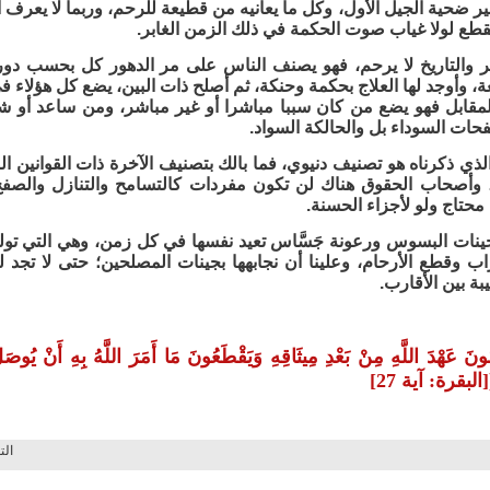
خير ضحية الجيل الأول، وكل ما يعانيه من قطيعة للرحم، وربما لا يعرف 
قطع لولا غياب صوت الحكمة في ذلك الزمن الغابر.
غير والتاريخ لا يرحم، فهو يصنف الناس على مر الدهور كل بحسب د
، وأوجد لها العلاج بحكمة وحنكة، ثم أصلح ذات البين، يضع كل هؤلاء ف
لمقابل فهو يضع من كان سببا مباشرا أو غير مباشر، ومن ساعد أو ش
حات السوداء بل والحالكة السواد.
لذي ذكرناه هو تصنيف دنيوي، فما بالك بتصنيف الآخرة ذات القوانين الص
، وأصحاب الحقوق هناك لن تكون مفردات كالتسامح والتنازل والصف
حتاج ولو لأجزاء الحسنة.
نات البسوس ورعونة جَسَّاس تعيد نفسها في كل زمن، وهي التي تولد ا
 وقطع الأرحام، وعلينا أن نجابهها بجينات المصلحين؛ حتى لا تجد ل
بة بين الأقارب.
ضُونَ عَهْدَ اللَّهِ مِنْ بَعْدِ مِيثَاقِهِ وَيَقْطَعُونَ مَا أَمَرَ اللَّهُ بِهِ أَنْ يُ
[البقرة: آية 27]
الت