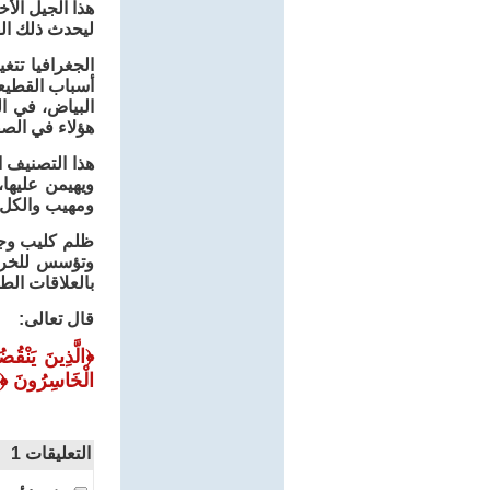
هذا الجيل الأ
ليحدث ذلك ال
الجغرافيا تت
أسباب القطيعة
البياض، في ا
هؤلاء في الصف
هذا التصنيف ا
ويهيمن عليها
ومهيب والكل م
ظلم كليب وجي
وتؤسس للخراب
بالعلاقات الطي
قال تعالى:
﴿
الَّذِينَ يَنْقُ
الْخَاسِرُونَ
﴿
التعليقات
1