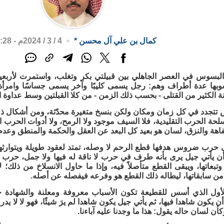
كمال بن علي آل محسن
*
4 / 3 / 2024م - 6:28 م
سوس في العصر الجاهلي بين قبيلتي بكر وتغلب، واستمرت لأربعي
بها عدة أطراف وهم: رجل يسمى كليبًا وآخر يسمى جساسًا وامر
 الكثير من القتلى - بحسب ذلك الزمن - من كلا القبلتين وسط عداوة ا
تجدد في كل زمان ومكان ولكن بنسخ متغيرة محدّثة، ومن أشكال ذلك 
لحة الحرب التقليدية، فلا السيف موجود ولا الرمح، ولا أدوات الحرب 
اهة والنزق، لسان هو بعيد كل البعد عن العقل والحكمة والمنطق وعدم 
 حرب ضروس هدفها قطع الرحم لا وصله، تمتد لعقود طويلة ويتوارثها ا
ن يأتي جيل يرى بأنه طرف في حرب لا ناقة له فيها ولا جمل، حرب لا
تبعاتها، ويبقى القطع متأصلاً فيه، وإذا ما حاول الانسلاخ من ذلك؛ 
 سابقاتها، ليطاله ذلك القطع هو وفرعه فيفصله عن أصله.
لأول الذي أسس للقطيعة تكون الأسباب معروفة ومعلنة والشهادة
ن يكون شاهدا فيها، ثم يأتي جيل يكون شاهدا لم يرَ شيئًا، فهو لا لا يد
أن لسان حاله يقول: هذا ما وجدنا عليه آباءنا.