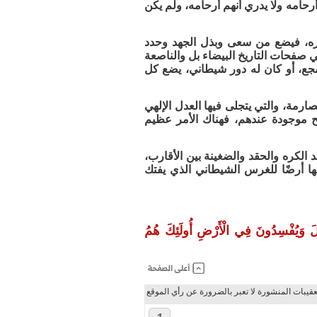
أرحامه ولا يدري أنهم أرحامه، ولم يكن
وره، فيضع من سعى وبذل الجهد وحدد
ي صفحات التاريخ البيضاء بل والناصعة
جع، أو كان له دور شيطاني، يضع كل
ارمة، والتي يتجلى فيها العدل الإلهي
ح موجودة عندهم، فهناك الأمر عظيم
لكره والحقد والضغينة بين الأقارب،
ها أرضًا للغرس الشيطاني الذي يفتك
وصَلَ وَيُفْسِدُونَ فِي الْأَرْضِ أُولَئِكَ هُمُ
عقيبات المنشورة لا تعبر بالضرورة عن رأي الموقع