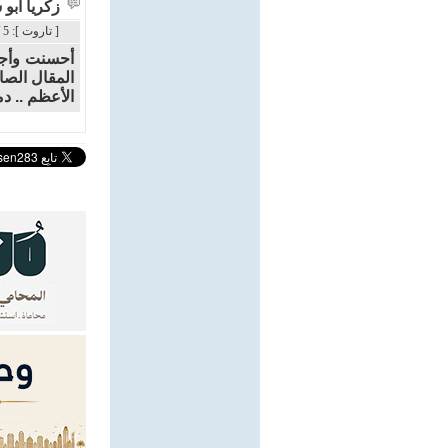
زكريا أبو 
[ تاروت ]: 5 / 3 / 2024م - 1:41 ص
أحسنت وأجد 
المقال الصا
الأعظم .. د