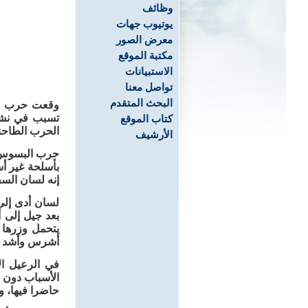
وظائف
يوتيوب جهات
معرض الصور
مكتبة الموقع
الاستبيانات
تواصل معنا
البحث المتقدم
وقعت حرب الب
تسبب في نشو
كتاب الموقع
الحرب الطاحنة
الأرشيف
حرب البسوس ت
بأسلحة غير أس
إنه لسان السف
لسان أدى إلى
بعد جيل إلى أ
يتحمل وزرها و
أشرس وأشد من
في الرعيل ا
الأسباب دون أ
حاضرا فيها، وك