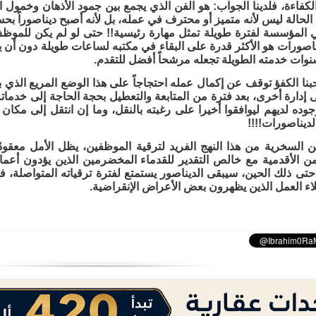
كفاءة، فلدينا الجواب: هو الفن الذي يجمع بين جمود الأذهان وخمول ا
لحالة ليس لأنه متميز أو محترف في عمله، بل لأنه أصبح ديناصوراً بح
ي المؤسسة لفترة طويلة تمثل مهارة رئيسية!! حتى لو لم يكن للموظف
يناصورات هو الأكثر قدرة على البقاء في مكتبه لساعات طويلة دون أن
سنوات خدمته الطويلة تجعله مرشحاً أفضل للتقدم.
نا الكفؤ توقف عن إكمال عمله احتجاجاً على هذا الوضع المريع الذي ب
 إدارة أخرى، بعد فترة من المتابعة والتعطيل بحجة الحاجة إلى خدمات
جوده لديهم ليوافقوا أخيرا على رغبته بالنقل، وما إن انتقل إلى مكان
ديناصورات!!!!
 السخرية من هذا النهج الفريد لترقية الموظفين، يظل الأمل معقودً
 الأقدمية مع خالص التقدير للقدماء المخضرمين الذين يؤدون أعماله
 حتى ذلك الحين، سيبقى الديناصور يستمتع لفترة ترقياته المتواصلة
اء العمل الذين يظهرون بعض الأعراض الإنقراضية.