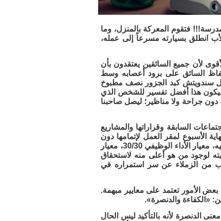
درسة!!! فتقوم المعركة بالمنزل، وما
لأب انطلق بسيارته مسرعاً إلى عمله،
أقوى لأن جميع السائقين يعتقدون بأن
 حفاظ السائق على برود أعصابه وسط
أكل سندويتش كبد الجزور نصف مطبوخ
، ليكون هذا أفضل تفسير للشخص الذي
دون جراحة ولا مناظير؛ ليصل صاحبنا
جتماعات السابقة وقراراتها والمشاريع
اية الأسبوع لمقر العمل لإتمامها دون
تأخير وأحياناً كثيرة ينقل عمله إلى منزله، حتى تفاجئ بوصول إشعار نتيجة الترقية إليه، معيار الأداء الوظيفي 30/30، معيار
ار بالاعتذار عن ترقيته لوجود من هو أعلى منه لاستحقاق
راب من الزملاء عن سر استمراره في
بعض الأمور تعتمد على معايير مبهمة.
ين: «الكفاءة والدنصرة».
 معنى الدنصرة لأنه بالتأكيد ليس الحال