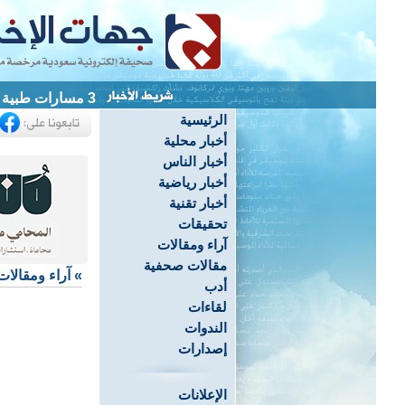
_
الرئيسية
أخبار محلية
أخبار الناس
أخبار رياضية
أخبار تقنية
تحقيقات
آراء ومقالات
مقالات صحفية
»
آراء ومقالات
أدب
لقاءات
الندوات
إصدارات
الإعلانات