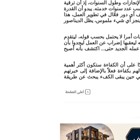
لإنجازات وطول السنوات، إذ أن ترقية
سب عدد سنوات خدمته. يبدو أن القدرة
 أي دور فعّال في تطوير العمل، هذا
 ينجز أي شيء ملموس، يظل الديناصور
ات أمرا لا يحتمل بحسب قوله، ليتقدم
ه ليعقبها إضراب عن العمل ليجدوا بأن
 عمله الجديد حتى... اكتشف بأنه أصبح
ا على أن الكفاءة ستكون أكثر أهمية
م بكفاءة فعلاً بالإضافة إلى خبرتهم
، في حين يبقى الكفء يبحث عن طريقة