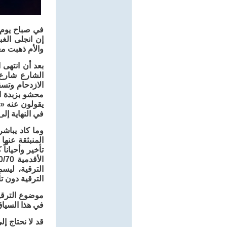
في صباح يوم م
إن انجلى الغب
والأم ذهبت مغ
بعد أن انتهى 
الشارع شارع 
الازدحام وتس
محشو بزبدة ا
يقولون عنه «
في النهاية إل
وما كاد يباشر
المنبثقة عنها
الترقية، ليس
الترقية دون تأ
موضوع الترقية
في هذا السياق
قد لا نحتاج إل