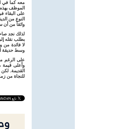
معه كما في ال
الموظف بهذه ا
على البقاء ف
النوع من الد
واثقاً من أن 
لذلك نجد صاحب
بطلب نقله إلى
لا فائدة من و
وسط حديقة ال
على الرغم من
وأعلى قيمة من
القديمة. لكن
للنجاة من زمل