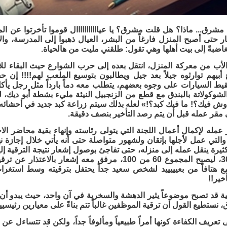
شرق... ماذا؟ هل قلت مشرق؟ يا عيااااااااااال قوموا تأخرتوا عن الم
ار حتى أصبح المنزل فارغاً من البشر، العيال ذهبوا إلى المدرسة، وا
اضبةً إلى بيت أهلها وهي تقول: طلقني مليت من هالحياة.
الأب من معركة المنزل، انتقل بعده إلى حرب الشوارع حيث البقاء لل
أبيهم توارثوه جيلاً بعد جيل ويطالبون بتوسيع الملعب لهم!!!! إن
قيط السيارات على وجوه بعضهم، يتطلب معه دماً بارداً مثل رجل ي
لشوكولاتة بالبندق مع قطع من الزنجبيل النيئة مليء بشطة أبو ديك
وش فيك؟! ما فيك كبد؟!» لعله بذلك سيتم زراعة كبد جديد في أحشائه 
ى مقر عمله قبل أن يتم رصد التأخير بنصف دقيقة.
 عمله لإكمال أعمال اللجنة التي يتولى رئاسته وإنهاء بقية محاضر الا
 والتي عمل لأجلها بإتقان ولشهور متواصلة حتى أنه يأتي خلال إجازة نه
الأقدمية 30/70، ليصبح المجموع 60 من 100، مرفق معه إشع
مع هتافاً من بعيييييد لشخص سعيد جداً يحتفل بترقيته وسط استغ
خير!!
 قد تصبح موضوعاً يثير الدهشة والسخرية في آن واحد، حيث يبدو أن 
، نستطيع القول أن ترقية الموظفين غالباً تتم بناءً على معيارين رئيسي
ى تعريف الكفاءة كونها أمراً طبيعياً ومألوفاً جداً، ولكن قد تتساءل عن