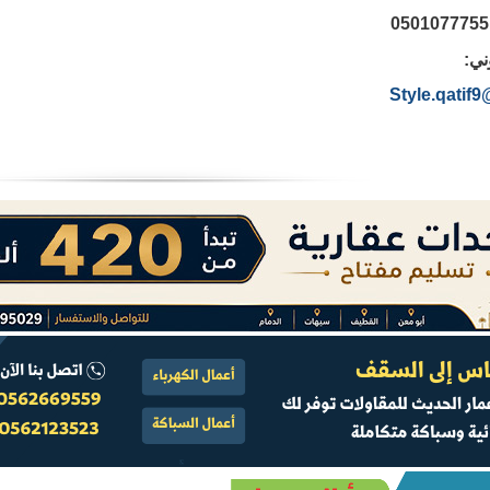
ني:
Style.qatif