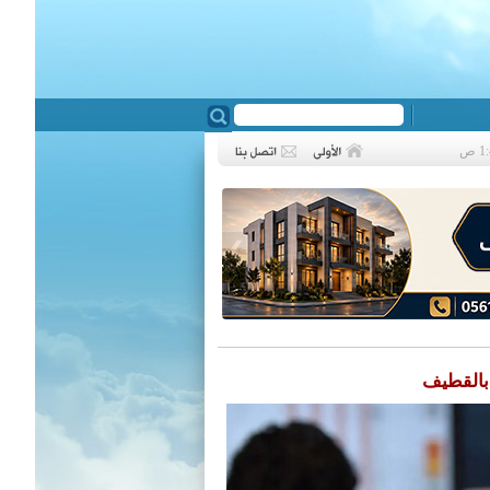
❮
القطيف