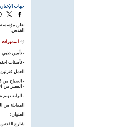
جهات الإخباري
تعلن مؤسسة ”
القدس.
المميزات
- تأمين طبي
- تأمينات اجتم
العمل فترتين:
- الصباح من 8 الي 11:30
- العصر من 4 الي 9
- الراتب يتم ت
المقابلة من الساعة 9 صباحا حتي 12 ظهرآ مع ضر
العنوان:
شارع القدس ب