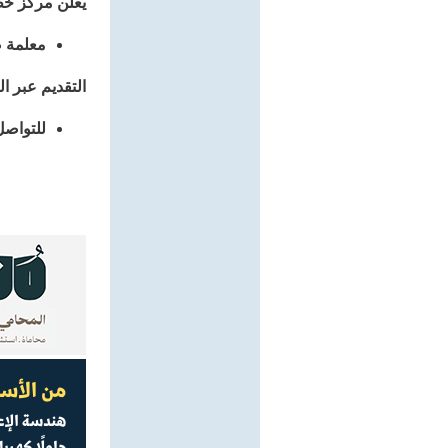
يعلن مركز خط
معلمة
التقديم عبر ا
للتواصل: 582660