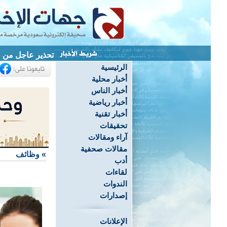
تحذير عاجل من «
الرئيسية
أخبار محلية
أخبار الناس
أخبار رياضية
أخبار تقنية
تحقيقات
آراء ومقالات
مقالات صحفية
»
وظائف
أدب
لقاءات
الندوات
إصدارات
الإعلانات