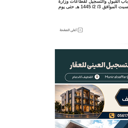
ح باب القبول والتسجيل لقطاعات وزارة
الداخلية ”الأمن العام - السجون“ على رتبة ”جندي“ للرجال، خلال الفترة من يوم السبت الموافق 3/ 2/ 1445 هـ حتى يوم