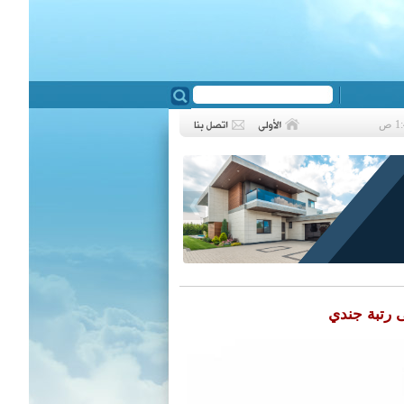
❮
ى رتبة جندي