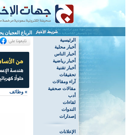
الرباع العجيان يحصد 3 ميداليات ويحطم 4 أرقام قياسية ب
الرئيسية
أخبار محلية
أخبار الناس
أخبار رياضية
أخبار تقنية
تحقيقات
آراء ومقالات
مقالات صحفية
»
وظائف
أدب
لقاءات
الندوات
إصدارات
الإعلانات