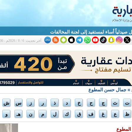
 صيدلياً أساء لمستفيد إلى لجنة المخالفات
آخر تحديث: 6 / 8 / 2026م - 10:36 ص
» جمال حسن المطوع
ت
ث
ج
ح
خ
د
ذ
ر
ز
س
ش
ظ
ع
غ
ف
ق
ك
ل
م
ن
هـ
و
المطوع