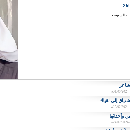
بية السعودية
شاعر
م
شتياق إلى لقياك...
م
ن وأحداثها
م