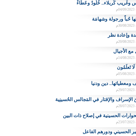
غَريب كَربلاء.. خُلُودُ وعَطَاءْ
م
تها حُباً ورجولة وشهامَة
م
ة وإعادة نظر
م
 مع الأجيال
م
 لَا تَعلَمُون
م
ومعطياتها.. دين ودنيا
م
ينَ الإسراف والإقتار في المَجالس الحُسينِية
م
حوارات الحسينية في إصلاح ذات البين
م
بر الحسيني ودورهم الفاعل