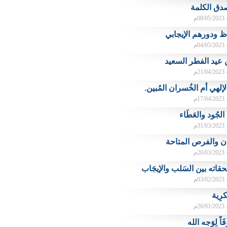
دق الكلمة
م
 ودورهم الإيجابي
م
عيد الفطر السعيد
م
 الإلهي أم الخُسران المُبين.
م
 الجُود والعَطَاء
م
 والفرص المتاحة
م
لحقاته بين السَلب والإيجَاب
م
رِية
م
اً لِوَجه الله