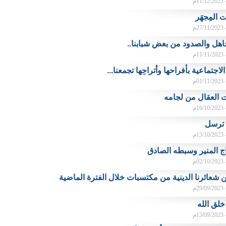
م
المِجهَر
م
جاهل والصدود من بعض شبابنا..
م
لاجتماعية بأفراحها وأتراحِها تجمعنا...
م
ت العقال من لجامه
م
 ترسل
م
ج المنير وسبطه الصادق
م
 شعائرنا الدينية من مكتسبات خلال الفترة الماضية
م
لق الله
م