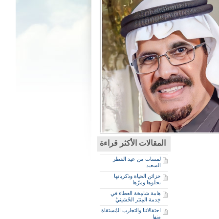
المقالات الأكثر قراءة
لمسات من عيد الفطر
السعيد
خزائن الحياة وذكرياتها
بحلوها ومرّها
هامة شامِخة العطاء في
خِدمة المِنبَر الحُسَينيْ
احتفالاتنا والتجارب المُستقاة
منها