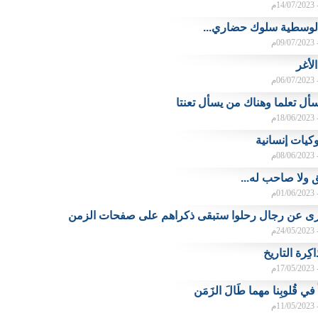
م
الوسطية سلوك حضاري...
م
 الأغر
م
أل تعلما وهناك من يسأل تعنتا
م
كيات إنسانية
م
 ولا صاحب له...
م
ى عن رجال رحلوا ستبقى ذكراهم على صفحات الزمن
م
كِرة التاريخ
م
في قُلوبِنا مهما طَالَ الزَمَن
م