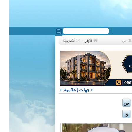
❮
«
جهات إعلامية
»
ص
ي