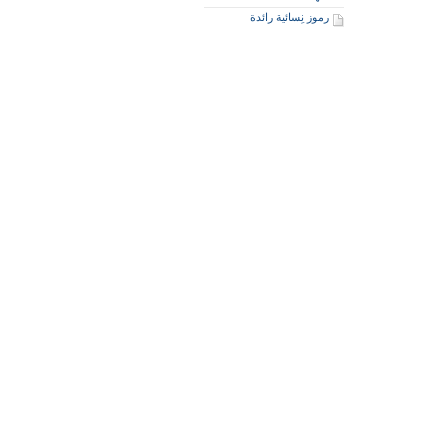
رموز نِسائية رائدة