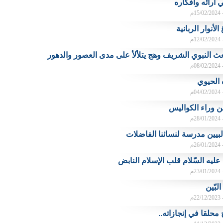
 آرائه وأفكاره
م
لأنوار الربانية
م
ث النبوي الشريف وهج يتلألأ على مدى العصور والدهور
م
 الحيوي
م
ن وراء الكواليس
م
لبيين مدرسة لنسائنا الفاضلات
م
عليه السّلام قلب الإسلام النابض
م
لبّين
م
 محلقا في إنجازاته..