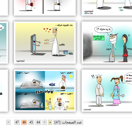
عدد الصفحات: [47]
«
<
44
45
46
47
>