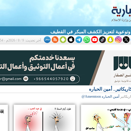
آخر تحديث: 9 / 8 / 2026م - 12:54 م
اريكاتير.. أمين الحباره
ريكاتير
أمين الحباره Ameentoon@