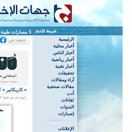
3 مسارات طبية وتوعوية لتعزيز الكشف المبكر في القطيف
الرئيسية
أخبار محلية
أخبار الناس
أخبار رياضية
أخبار تقنية
تحقيقات
آراء ومقالات
مقالات صحفية
»
كاريكاتير
»
ك
أدب
زاوية يعرض فيها كا
لقاءات
الندوات
إصدارات
الإعلانات