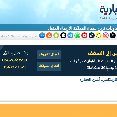
يات تزين سماء المملكة الأربعاء المقبل
آخر تحديث: 8 / 8 / 2026م - 7:34 م
اريكاتير.. أمين الحباره