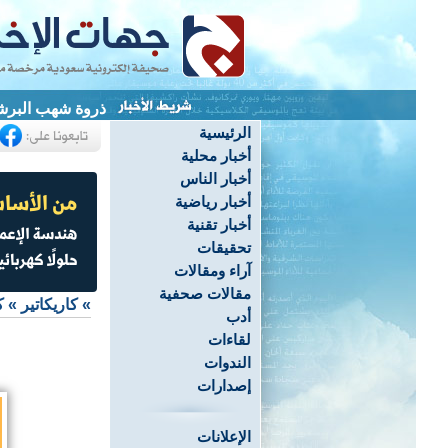
ذروة شهب البرشاو
الرئيسية
أخبار محلية
أخبار الناس
أخبار رياضية
أخبار تقنية
تحقيقات
آراء ومقالات
مقالات صحفية
»
كاريكاتير
»
ك
أدب
لقاءات
الندوات
إصدارات
الإعلانات